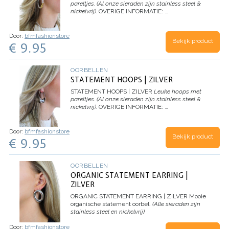
pareltjes.
(Al onze sieraden zijn stainless steel &
nickelvrij).
OVERIGE INFORMATIE:
…
Door:
bfmfashionstore
Bekijk product
€ 9.95
OORBELLEN
STATEMENT HOOPS | ZILVER
STATEMENT HOOPS | ZILVER
Leuke hoops met
pareltjes.
(Al onze sieraden zijn stainless steel &
nickelvrij).
OVERIGE INFORMATIE:
…
Door:
bfmfashionstore
Bekijk product
€ 9.95
OORBELLEN
ORGANIC STATEMENT EARRING |
ZILVER
ORGANIC STATEMENT EARRING | ZILVER
Mooie
organische statement oorbel.
(Alle sieraden zijn
stainless steel en nickelvrij)
Door:
bfmfashionstore