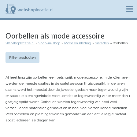
Overslaan
en
naar
de
W
inhoud
e
gaan
Oorbellen als mode accessoire
b
s
Webshoplocatie.nl
Shop-in-shop
Mode en Kleding
Sieraden
Oorbellen
h
Kruimelpad
o
p
Filter producten
l
o
c
Al heel lang zijn oorbellen een belangrijk mode accessoire. In de 50er jaren
a
t
werden de meeste gaatjes in de oorlel gewoon thuis geprikt, in de jaren
i
daarna werd het meestal door de juwelier gedaan maar tegenwoordig zijn
e
er speciale piercingwinkels vooral omdat er tegenwoordig vaker meer dan 1
.
gaatje geprikt wordt. Oorbellen worden tegenwoordig van heel veel
n
verschillende materialen gemaakt en in heel veel verschillende modellen.
l
Veel oorbellen en piercings worden gemaakt van een anti allergie metaal
zodat iedereen ze dragen kan.