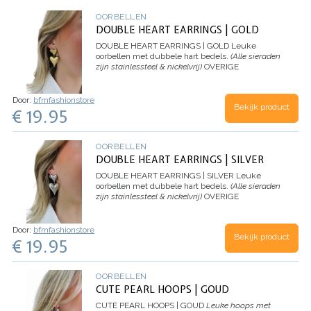
OORBELLEN
DOUBLE HEART EARRINGS | GOLD
DOUBLE HEART EARRINGS | GOLD
Leuke
oorbellen met dubbele hart bedels.
(Alle sieraden
zijn stainlessteel & nickelvrij)
OVERIGE
INFORMATIE:
Verzending:
De…
Door:
bfmfashionstore
Bekijk product
€ 19.95
OORBELLEN
DOUBLE HEART EARRINGS | SILVER
DOUBLE HEART EARRINGS | SILVER
Leuke
oorbellen met dubbele hart bedels.
(Alle sieraden
zijn stainlessteel & nickelvrij)
OVERIGE
INFORMATIE:
Verzending:
De…
Door:
bfmfashionstore
Bekijk product
€ 19.95
OORBELLEN
CUTE PEARL HOOPS | GOUD
CUTE PEARL HOOPS | GOUD
Leuke hoops met