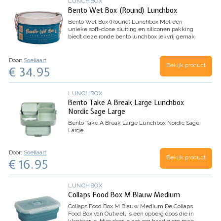
LUNCHBOX
Bento Wet Box (Round) Lunchbox
Bento Wet Box (Round) Lunchbox
Met een
unieke soft-close sluiting en siliconen pakking
biedt deze ronde bento lunchbox lekvrij gemak
in plastic-vrije stijl.
De Bento Wet Box Round
heeft een inhoud van 24 oz (700 ml) en…
Door:
Soellaart
Bekijk product
€ 34.95
LUNCHBOX
Bento Take A Break Large Lunchbox
Nordic Sage Large
Bento Take A Break Large Lunchbox Nordic Sage
Large
Door:
Soellaart
Bekijk product
€ 16.95
LUNCHBOX
Collaps Food Box M Blauw Medium
Collaps Food Box M Blauw Medium
De Collaps
Food Box van Outwell is een opberg doos die in