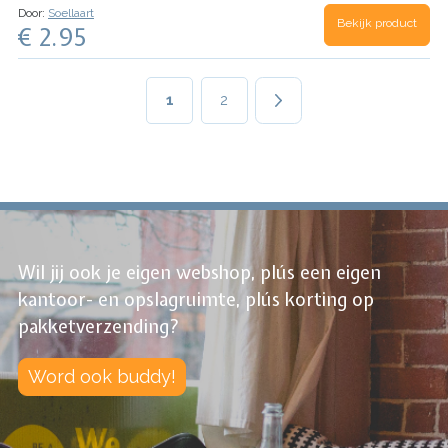
Door:
Soellaart
Bekijk product
€ 2.95
Paginering
Huidige
1
Page
2
pagina
Wil jij ook je eigen webshop, plús een eigen
kantoor- en opslagruimte, plús korting op
pakketverzending?
Word ook buddy!