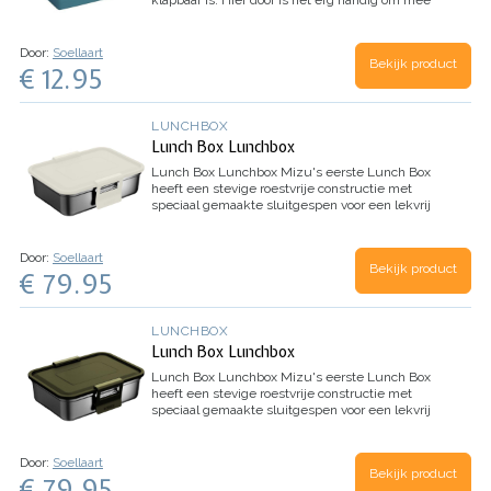
klapbaar is. Hier door is het erg handig om mee
te nemen naar bijvoorbeeld het strand of als u
een wandel tocht maakt.
Door:
Soellaart
Bekijk product
€ 12.95
LUNCHBOX
Lunch Box Lunchbox
Lunch Box Lunchbox
Mizu's eerste Lunch Box
heeft een stevige roestvrije constructie met
speciaal gemaakte sluitgespen voor een lekvrij
ontwerp. Mizu's snijplank past perfect in deze
lunchbox!
Door:
Soellaart
Bekijk product
€ 79.95
LUNCHBOX
Lunch Box Lunchbox
Lunch Box Lunchbox
Mizu's eerste Lunch Box
heeft een stevige roestvrije constructie met
speciaal gemaakte sluitgespen voor een lekvrij
ontwerp. Mizu's snijplank past perfect in deze
lunchbox!
Door:
Soellaart
Bekijk product
€ 79.95