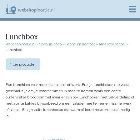
Overslaan
en
naar
de
W
inhoud
e
gaan
Lunchbox
b
s
Webshoplocatie.nl
Shop-in-shop
School en Kantoor
Alles voor school
h
Kruimelpad
Lunchbox
o
p
l
Filter producten
o
c
a
Een Lunchbox voor mee naar school of werk. Er zijn lunchboxen die vooral
t
i
geschikt zijn om je boterhammen in mee te nemen zoals een echte
e
ouderwetse broodtrommel maar er zijn ook lunchboxen met vakverdeling of
.
met aparte bakjes bijvoorbeeld om een salade mee te nemen naar je werk
n
of school. Er zijn zelfs lunchboxen die warm of koud houden als dat nodig
l
is.