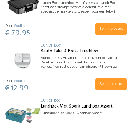
Lunch Box Lunchbox
Mizu's eerste Lunch Box
heeft een stevige roestvrije constructie met
speciaal gemaakte sluitgespen voor een lekvrij
ontwerp. Mizu's snijplank past perfect in deze
lunchbox!
Door:
Soellaart
Bekijk product
€ 79.95
LUNCHBOX
Bento Take A Break Lunchbox
Bento Take A Break Lunchbox
Lunchbox Take a
Break midi in de kleur wit. Inclusief bento
boxjes. Nog restjes over van gisteren? Neem ze
gerust mee onderweg. Met twee aparte vakken,
plus een extra box met vorkje, houdt de Bento…
Door:
Soellaart
Bekijk product
€ 12.99
LUNCHBOX
Lunchbox Met Spork Lunchbox Assorti
Lunchbox Met Spork Lunchbox Assorti