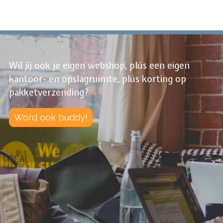
Wil jij ook je eigen webshop, plús een eigen
kantoor- en opslagruimte, plús korting op
pakketverzending?
Word ook buddy!