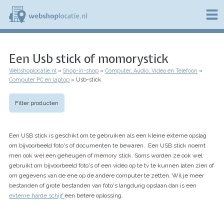
Overslaan
en
naar
de
W
inhoud
e
gaan
Een Usb stick of momorystick
b
s
Webshoplocatie.nl
Shop-in-shop
Computer, Audio, Video en Telefoon
h
Kruimelpad
Computer PC en laptop
Usb-stick
o
p
l
Filter producten
o
c
a
Een USB stick is geschikt om te gebruiken als een kleine externe opslag
t
i
om bijvoorbeeld foto's of documenten te bewaren. Een USB stick noemt
e
men ook wel een geheugen of memory stick. Soms worden ze ook wel
.
gebruikt om bijvoorbeeld foto's of een video op te tv te kunnen laten zien of
n
om gegevens van de ene op de andere computer te zetten. Wil je meer
l
bestanden of grote bestanden van foto's langdurig opslaan dan is een
externe harde schijf
een betere oplossing.