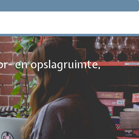
or- en opslagruimte,