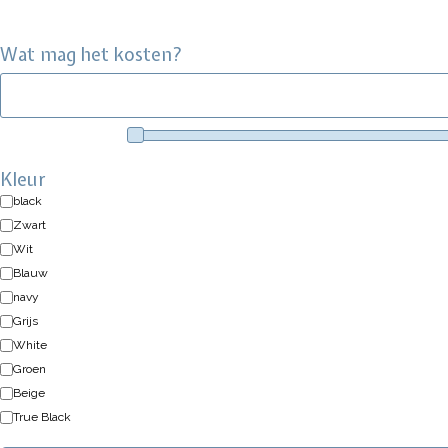
Wat mag het kosten?
Kleur
black
Zwart
Wit
Blauw
navy
Grijs
White
Groen
Beige
True Black