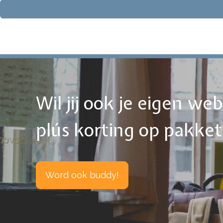
Wil jij ook je eigen w
plús korting op pakke
Word ook buddy!