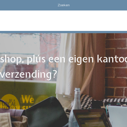
ebshop, plús een eigen kanto
tverzending?