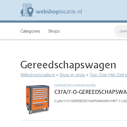
Overslaan
en
naar
de
inhoud
W
gaan
e
Categories
Shops
Zoek
b
s
h
o
p
Gereedschapswagen
l
o
c
Webshoplocatie.nl
Shop-in-shop
Tuin, Doe-Het-Zelf 
a
Kruimelpad
t
GEREEDSCHAPSWAGEN
i
C37A/7-O-GEREEDSCHAPSWA
e
.
C37A/7-O-GEREEDSCHAPSWAGEN MET 7 LA
n
l