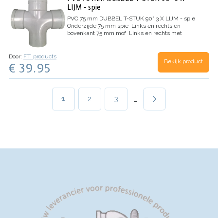
Zaden per gram: 3 stuks
Inhoud doosje: 100
LIJM - spie
gram
Botanische naam: Phaseolus vulgaris
PVC 75 mm DUBBEL T-STUK 90° 3 X LIJM - spie
Onderzijde 75 mm spie
Links en rechts en
bovenkant 75 mm mof
Links en rechts met
stroming bocht ( niet haaks )
Kleur: Grijs
Door:
F.T. products
Bekijk product
€ 39.95
Paginering
…
Huidige
1
Page
2
Page
3
pagina