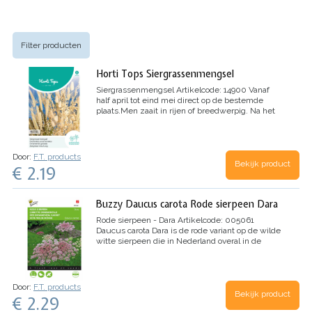
Filter producten
Horti Tops Siergrassenmengsel
Siergrassenmengsel
Artikelcode: 14900
Vanaf
half april tot eind mei direct op de bestemde
plaats.
Men zaait in rijen of breedwerpig. Na het
snijden, de grassen op een donkere plaats te
drogen hangen, met de aren naar beneden.
Botanische naam: Ornamental Grasses Annual
Mixture
Door:
F.T. products
Bekijk product
€ 2.19
Buzzy Daucus carota Rode sierpeen Dara
Rode sierpeen - Dara
Artikelcode: 005061
Daucus carota Dara is de rode variant op de wilde
witte sierpeen die in Nederland overal in de
natuur voorkomt.
Deze tweejarige plant met
schermachtige bloemen lijken op een
vogelnestje en hebben uiteenlopende tinten van
licht roze tot aubergine.
En daarom wordt deze
Door:
F.T. products
rode sierpeen ook wel “purple kisses”
Bekijk product
€ 2.29
genoemd.
Zaai van augustus tot oktober direct in