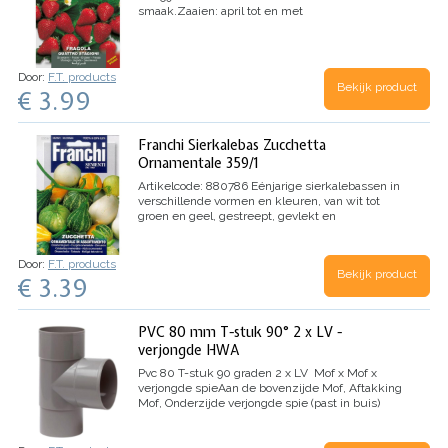
smaak.
Zaaien: april tot en met
september
Oogsten: juni tot en met september
Botanische naam: Fragaria vesca
Door:
F.T. products
Bekijk product
€ 3.99
Franchi Sierkalebas Zucchetta
Ornamentale 359/1
Artikelcode: 880786
Eénjarige sierkalebassen in
verschillende vormen en kleuren, van wit tot
groen en geel, gestreept, gevlekt en
gebobbeld.
Sierkalebassen zijn over het
algemeen niet eetbaar, ze zijn hol (en hebben
dus geen vruchtvlees) of zijn bitter van
Door:
F.T. products
Bekijk product
smaak.
Leg de kalebassen na het narijpen op een
€ 3.39
mooie schaal en bewonder maandenlang de
fraaie vormen en kleuren.
Kalebassen kweken is
leuk voor kinderen want ze groeien snel.
Zaaien
PVC 80 mm T-stuk 90° 2 x LV -
vanaf eind maart tot eind april zaaien onder glas
verjongde HWA
daarna vanaf begin mei buiten verplanten op een
afstand van circa 250 cm.
Botanische naam:
Pvc 80 T-stuk 90 graden 2 x LV
Mof x Mof x
Cucurbita pepo L.
verjongde spie
Aan de bovenzijde Mof, Aftakking
Mof, Onderzijde verjongde spie (past in buis)
Keurmerk: KOMO
kleur: Grijs