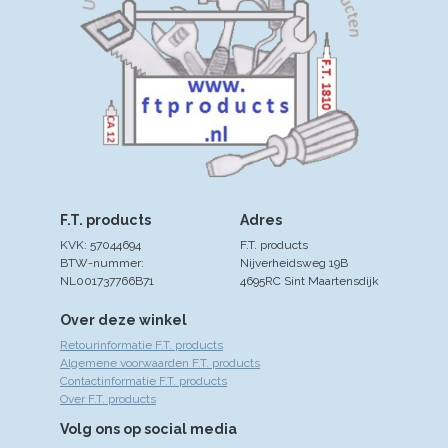
F.T. products
Adres
KVK: 57044694
F.T. products
BTW-nummer:
Nijverheidsweg 19B
NL001737766B71
4695RC Sint Maartensdijk
Over deze winkel
Retourinformatie F.T. products
Algemene voorwaarden F.T. products
Contactinformatie F.T. products
Over F.T. products
Volg ons op social media