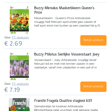
vollegrond.
Ze houden er niet van om verplant te
worden.
Botanische naam: Daucus carota
Buzzy Mimulus Maskerbloem Queen’s
Prize
Maskerbloem - Queen’s Prize
Artikelcode:
004495
Half februari-april onder glas zaaien of
half april-eind mei buiten op een zaaibed.
Na 5/6
weken uitplanten. Prachtige perkplant, maar ook
zeer mooi in grote bloembakken.
Houdt van
vochtige grond.
Zaadkenmerken:
Zaden per
Door:
F.T. products
Bekijk product
gram 22000 stuks
Inhoud zakje: ca. 15 stuks
€ 2.69
Botanische naam: Mimulus hybrida
Buzzy Ptilotus Sierlijke Vossenstaart Joey
Vossenstaart - Joey
Artikelcode: 004699
Vanaf
februari tot en met mei binnen zaaien in een
zaaibakje, vanaf mei uitplanten in een pot of in
de border.
De prachtig zilverroze bloeiaren lijken
op vossenstaarten en staan prachtig in de border
of in een pot op het terras. Let op! Staat niet graag
in natte grond.
Inhoud zakje : ca. 5 zaden
Door:
F.T. products
Botanische naam: Ptilotus exaltatus Joey
Bekijk product
€ 7.19
Franchi Fragola Quattro stagioni 63/1
Gemakkelijk te kweken.
Artikelcode:
880592
Mooie rode vruchten met lekkere zoete