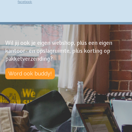
facebook
Wil jij ook je eigen webshop, plús een eigen
kantoor- en opslagruimte, plús korting op
pakketverzending?
Word ook buddy!