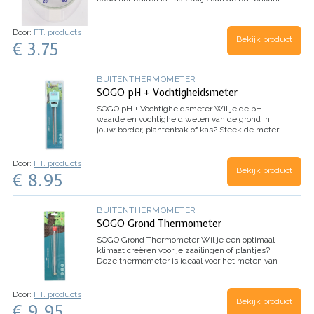
van je ramen te bevestigen. Ook handig om in je
kas op te hangen!
* Weerbestendig
* Eenvoudige
montage
Inhoud: 1x raam thermometer
Door:
F.T. products
Bekijk product
€ 3.75
BUITENTHERMOMETER
SOGO pH + Vochtigheidsmeter
SOGO pH + Vochtigheidsmeter
Wil je de pH-
waarde en vochtigheid weten van de grond in
jouw border, plantenbak of kas? Steek de meter
voor ¾ in de grond en lees de gegevens
makkelijk af.
Batterijen heb je niet nodig!
* Geen
batterij nodig
* Eenvoudig in gebruik
Inhoud: 1x
Door:
F.T. products
Bekijk product
pH en Vochtigheidsmeter
€ 8.95
BUITENTHERMOMETER
SOGO Grond Thermometer
SOGO Grond Thermometer
Wil je een optimaal
klimaat creëren voor je zaailingen of plantjes?
Deze thermometer is ideaal voor het meten van
de bodemtemperatuur in je zaaibed, kweekkas
of de grond in je tuin.
* Voor alle typen grond
*
Eenvoudig in gebruik
Inhoud: 1x grond
Door:
F.T. products
Bekijk product
thermometer
€ 9.95