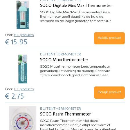
SOGO Digitale Min/Max Thermometer
SOGO Digitale Min/Max Thermometer
Deze
thermometer geeft dagelijks de huidige,
warmste en de laagst gemeten temperatuur
digitaal en mechanisch weer. Je kan hem ook
binnenshuis of in je kweekkas ophangen.
*
Weerbestendig
* Eenvoudige montage
Inhoud:
Door:
F.T. products
Bekijk product
1x digitale thermometer
€ 15.95
BUITENTHERMOMETER
SOGO Muurthermometer
SOGO Muurthermometer
Lees temperatuur
gemakkelijk af dankzij de duidelijk leesbare
cijfers, daardoor ook goed zichtbaar van een
afstand. Hang deze thermometer eenvoudig op
in de tuin of rondom het huis.
* Weerbestendig
*
Eenvoudige montage
Inhoud: 1x
Door:
F.T. products
Bekijk product
muurthermometer
€ 2.75
BUITENTHERMOMETER
SOGO Raam Thermometer
SOGO Raam Thermometer
Met deze
raamthermometer weet je altijd hoe warm of
koud het buiten is.
Makkelijk aan de buitenkant