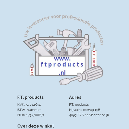
F.T. products
Adres
KVK: 57044694
F.T. products
BTW-nummer:
Nijverheidsweg 19B
NL001737766B71
4695RC Sint Maartensdijk
Over deze winkel