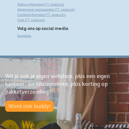
Retourinformatie F.T. products
Algemene voorwaarden F.T. products
Contactinformatie F.T. products
Over F.T. products
Volg ons op social media
facebook
Wil jij ook je eigen webshop, plús een eigen
kantoor- en opslagruimte, plús korting op
pakketverzending?
Word ook buddy!