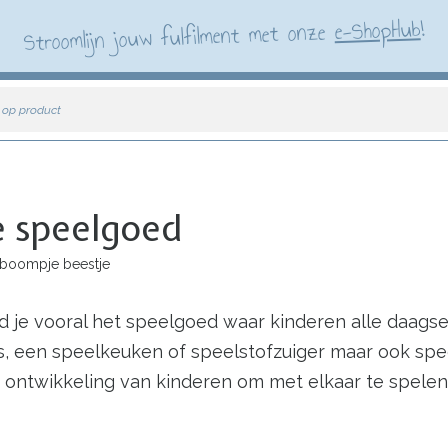
!
e-ShopHub
Stroomlijn jouw fulfilment met onze
 op product
e speelgoed
 boompje beestje
ind je vooral het speelgoed waar kinderen alle daa
, een speelkeuken of speelstofzuiger maar ook sp
le ontwikkeling van kinderen om met elkaar te spele