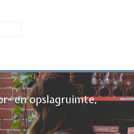
or- en opslagruimte,