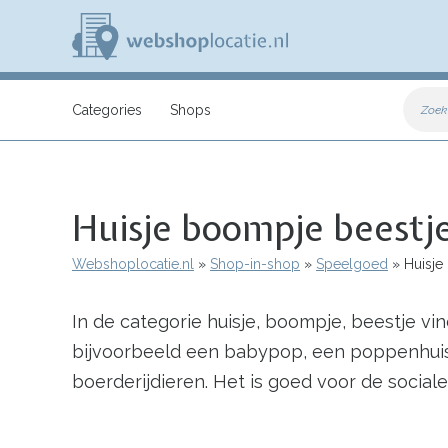
Overslaan
en
naar
de
inhoud
W
gaan
e
Categories
Shops
Zoek
b
s
h
o
p
Huisje boompje beestj
l
o
c
Webshoplocatie.nl
Shop-in-shop
Speelgoed
Huisje
a
Kruimelpad
t
i
In de categorie huisje, boompje, beestje v
e
.
bijvoorbeeld een babypop, een poppenhuis
n
l
boerderijdieren. Het is goed voor de socia