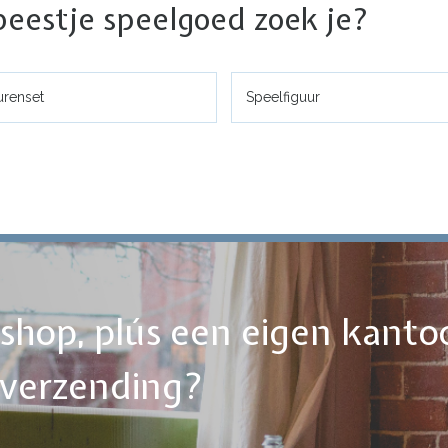
beestje speelgoed zoek je?
urenset
Speelfiguur
ebshop, plús een eigen kanto
tverzending?