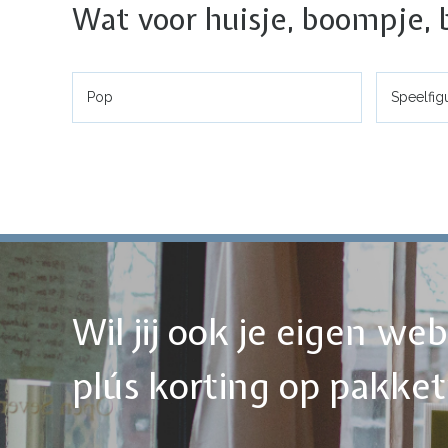
Wat voor huisje, boompje, 
Pop
Speelfig
Wil jij ook je eigen w
plús korting op pakke