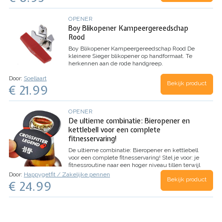
OPENER
Boy Blikopener Kampeergereedschap
Rood
Boy Blikopener Kampeergereedschap Rood
De
kleinere Sieger blikopener op handformaat. Te
herkennen aan de rode handgreep.
Door:
Soellaart
Bekijk product
€ 21.99
OPENER
De ultieme combinatie: Bieropener en
kettlebell voor een complete
fitnesservaring!
De ultieme combinatie: Bieropener en kettlebell
voor een complete fitnesservaring!
Stel je voor: je
fitnessroutine naar een hoger niveau tillen terwijl
je na afloop geniet van een verfrissend biertje.
Door:
Happygetfit / Zakelijke pennen
Bekijk product
Dat is precies wat onze Bieropener…
€ 24.99