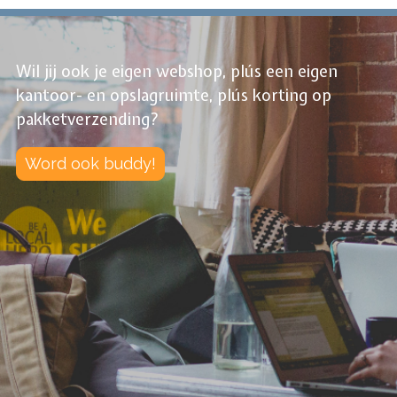
Wil jij ook je eigen webshop, plús een eigen
kantoor- en opslagruimte, plús korting op
pakketverzending?
Word ook buddy!