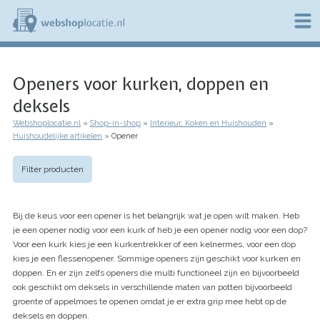
Overslaan
en
naar
de
W
inhoud
e
gaan
Openers voor kurken, doppen en
b
s
deksels
h
o
Webshoplocatie.nl
Shop-in-shop
Interieur, Koken en Huishouden
p
Kruimelpad
Huishoudelijke artikelen
Opener
l
o
c
Filter producten
a
t
i
Bij de keus voor een opener is het belangrijk wat je open wilt maken. Heb
e
je een opener nodig voor een kurk of heb je een opener nodig voor een dop?
.
Voor een kurk kies je een kurkentrekker of een kelnermes, voor een dop
n
l
kies je een flessenopener. Sommige openers zijn geschikt voor kurken en
doppen. En er zijn zelfs openers die multi functioneel zijn en bijvoorbeeld
ook geschikt om deksels in verschillende maten van potten bijvoorbeeld
groente of appelmoes te openen omdat je er extra grip mee hebt op de
deksels en doppen.