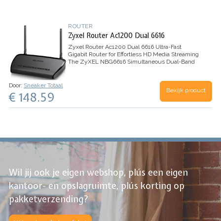
ROUTER
Zyxel Router Ac1200 Dual 6616
Zyxel Router Ac1200 Dual 6616
Ultra-Fast
Gigabit Router for Effortless HD Media Streaming
The ZyXEL NBG6616 Simultaneous Dual-Band
Wireless AC1200 Media Router uses the latest
AC technology to deliver concurrent transfer…
Door:
Sneaker Totaal
Bekijk product
€ 148.59
Wil jij ook je eigen webshop, plús een eigen
kantoor- en opslagruimte, plús korting op
pakketverzending?