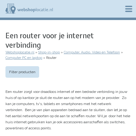
Overslaan
en
naar
de
W
inhoud
e
gaan
Een router voor je internet
b
s
verbinding
h
o
Webshoplocatie.nl
Shop-in-shop
Computer, Audio, Video en Telefoon
p
Kruimelpad
Computer PC en laptop
Router
l
o
c
Filter producten
a
t
i
Een router zorgt voor draadloos internet of een bedrade verbinding in jouw
e
huis of op kantoor je sluit de router aan op het modem van je provider. Zo
.
kan je computers, tv's, tablets en smartphones met het netwerk
n
l
verbinden. Ben je van plan apparaten bedraad aan te sluiten, dan let je op
het aantal netwerkpoorten op de aan te schaffen router. Wil je door het hele
huis internet gebruiken kan je ook accessoires aanschaffen als switches,
powerlines of access points.