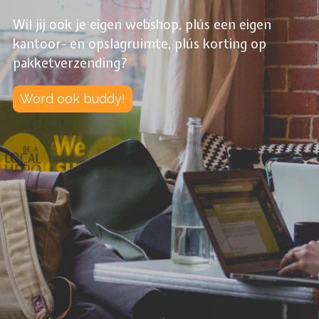
Wil jij ook je eigen webshop, plús een eigen
kantoor- en opslagruimte, plús korting op
pakketverzending?
Word ook buddy!