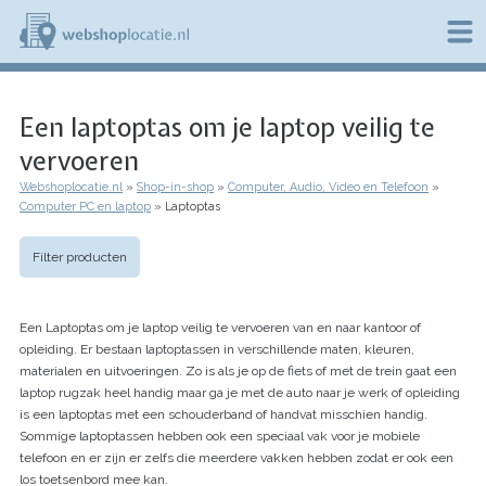
Overslaan
en
naar
de
W
inhoud
e
gaan
Een laptoptas om je laptop veilig te
b
s
vervoeren
h
o
Webshoplocatie.nl
Shop-in-shop
Computer, Audio, Video en Telefoon
p
Kruimelpad
Computer PC en laptop
Laptoptas
l
o
c
Filter producten
a
t
i
Een Laptoptas om je laptop veilig te vervoeren van en naar kantoor of
e
opleiding. Er bestaan laptoptassen in verschillende maten, kleuren,
.
materialen en uitvoeringen. Zo is als je op de fiets of met de trein gaat een
n
l
laptop rugzak heel handig maar ga je met de auto naar je werk of opleiding
is een laptoptas met een schouderband of handvat misschien handig.
Sommige laptoptassen hebben ook een speciaal vak voor je mobiele
telefoon en er zijn er zelfs die meerdere vakken hebben zodat er ook een
los toetsenbord mee kan.