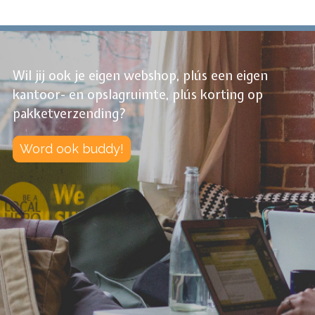
Wil jij ook je eigen webshop, plús een eigen
kantoor- en opslagruimte, plús korting op
pakketverzending?
Word ook buddy!