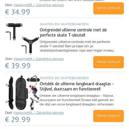
skateboard lagers, ontworpen voor
Door:
Happygetfit / Zakelijke pennen
Bekijk product
duurzaamheid en soepele prestaties, zelfs onder
€ 34.99
zware belastingen. Met ons pakket van 30 stuks
608 ZZ skateboard lagers…
SKATEN EN SKATEBOARDEN
Ontgrendel ultieme controle met de
perfecte skate T-sleutel!
Ontgrendel ultieme controle met de perfecte
skate T-sleutel!
Ben je klaar om je
skateboardvaardigheden naar een hoger niveau
te tillen? Maak kennis met onze hoogwaardige
Door:
Happygetfit / Zakelijke pennen
skate T-sleutel, de ultieme tool voor een soepele
Bekijk product
€ 39.99
en zorgeloze skate-ervaring.
…
SKATEN EN SKATEBOARDEN
Ontdek de ultieme longboard draagtas -
Stijlvol, duurzaam en functioneel!
Ontdek de ultieme longboard draagtas - Stijlvol,
duurzaam en functioneel!
Ervaar het gemak en
de stijl van onze longboard draagtas, ontworpen
voor skateboardliefhebbers die functionaliteit en
Door:
Happygetfit / Zakelijke pennen
duurzaamheid waarderen. Gemaakt van
Bekijk product
€ 29.99
hoogwaardig Oxford-stof en…