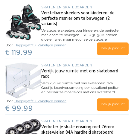
SKATEN EN SKATEBOARDEN
Verstelbare skeelers voor kinderen: de
perfecte manier om te bewegen (2
variants)
Verstelbare skeelers voor kinderen: de perfecte
manier om te bewegen - S (EU 31-34)
Kinderen
groeien snel, maar met onze verstelbare
skeelers kunnen ze toch hun vaardigheden
Door:
Happygetfit / Zakelijke pennen
Bekijk product
ontwikkelen terwijl ze genieten van de frisse
€ 119.99
lucht.
Kenmerken van de verstelbare skeelers
voor…
SKATEN EN SKATEBOARDEN
Verrijk jouw ruimte met ons skateboard
rack
Verrijk jouw ruimte met ons skateboard rack
Geef je boardverzameling een opvallend podium
en bewaar ze moeiteloos met ons skateboard
rack.
Elegantie ontmoet functionaliteit
Ervaar de
Door:
Happygetfit / Zakelijke pennen
perfecte harmonie tussen…
Bekijk product
€ 99.99
SKATEN EN SKATEBOARDEN
Verbeter je skate ervaring met 76mm
skatewielen 84A hardheid skateboard