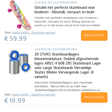
SKATEN EN SKATEBOARDEN
Ontdek het perfecte skateboard voor
kinderen - Kleurrijk, compact en leuk!
Ontdek het perfecte skateboard voor kinderen -
Kleurrijk, compact en leuk!
Breng plezier en
avontuur in het leven van je kind met ons helder
gekleurde skateboard. Dit skateboard, ontworpen
Door:
Happygetfit / Zakelijke pennen
voor kinderen van alle vaardigheidsniveaus, is…
Bekijk product
€ 59.99
SKATEN EN SKATEBOARDEN
20 STUKS Skateboardlagers
kleurenminiatuur, Dubbel afgeschermde
lagers ABEC-9 608 2RS Skateboard Lager
voor Lange Skateboards Vierwielige
Skates Wielen Vervangende Lager (4
variants)
Kleurrijke skateboardlagers voor maximale
prestaties - Blauw
Ben je op zoek naar
skateboardlagers die je prestaties verbeteren en
langer meegaan? Onze set van 20 stuks
Door:
Happygetfit / Zakelijke pennen
Bekijk product
skateboardlagers biedt de perfecte oplossing
€ 19.99
voor jou! Deze kleurrijke, dubbel…