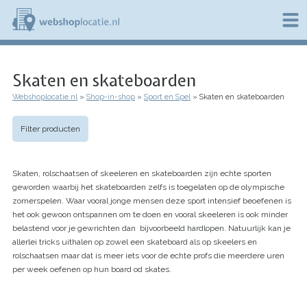
Overslaan
en
naar
de
W
inhoud
e
gaan
Skaten en skateboarden
b
s
Webshoplocatie.nl
Shop-in-shop
Sport en Spel
Skaten en skateboarden
h
Kruimelpad
o
p
Filter producten
l
o
c
Skaten, rolschaatsen of skeeleren en skateboarden zijn echte sporten
a
t
geworden waarbij het skateboarden zelfs is toegelaten op de olympische
i
zomerspelen. Waar vooral jonge mensen deze sport intensief beoefenen is
e
het ook gewoon ontspannen om te doen en vooral skeeleren is ook minder
.
belastend voor je gewrichten dan bijvoorbeeld hardlopen. Natuurlijk kan je
n
allerlei tricks uithalen op zowel een skateboard als op skeelers en
l
rolschaatsen maar dat is meer iets voor de echte profs die meerdere uren
per week oefenen op hun board od skates.