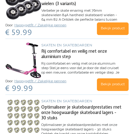
wielen (3 variants)
Verbeter je skate ervaring met 76mm
skatewielen 84A hardheid skateboard wielen -
64 mm 82 A
Ontdek de perfecte balans tussen
prestaties en comfort met onze 76mm
Door:
Happygetfit / Zakelijke pennen
Bekijk product
skateboard wielen met 84A hardheid. Deze
€ 59.99
wielen zijn ontworpen om je skatesessies naar
een hoger niveau te tillen, en bieden…
SKATEN EN SKATEBOARDEN
Rij comfortabel en veilig met onze
aluminium step
Rij comfortabel en veilig met onze aluminium
step
Stel je eens voor dat je door de stad cruiset
op een nieuwe, comfortabele en veilige step. Je
voelt de wind in je haren en het plezier van het
Door:
Happygetfit / Zakelijke pennen
rijden. Je kunt gemakkelijk snelheid maken en
Bekijk product
€ 99.99
je…
SKATEN EN SKATEBOARDEN
Optimaliseer je skateboardprestaties met
onze hoogwaardige skateboard lagers -
30 stuks
Optimaliseer je skateboardprestaties met onze
hoogwaardige skateboard lagers - 30 stuks
Ontdek de kracht van onze koolstofstalen