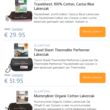
Travelsheet, 100% Cotton, Cactus Blue
Lakenzak
Travelsheet, 100% Cotton, Cactus Blue Lakenzak
De Travelsheet Cotton van Cocoon is een ruime
lakenzak gemaakt van katoen. Katoen is
ademend en voelt prettig aan je huid. Het
Door:
Soellaart
hoofdeinde is voorzien van een ingenaaide sloop
Bekijk product
€ 29.95
voor je kussen, zo…
SLAAPZAK
Travel Sheet Thermolite Performer
Lakenzak
Travel Sheet Thermolite Performer Lakenzak
De
Thermolite Performer Travelsheet van Cocoon is
een lakenzak gemaakt van Thermolite.
Thermolite is warm en comfortabel bij een zeer
Door:
Soellaart
laag eigen gewicht, zelfs wanneer het nat is. De
Bekijk product
€ 51.95
holle vezels…
SLAAPZAK
Mummyliner Organic Cotton Lakenzak
Mummyliner Organic Cotton Lakenzak
De
CM46-O van Cocoon is een mummymodel
lakenzak uitgevoerd in 100% biologisch katoen.