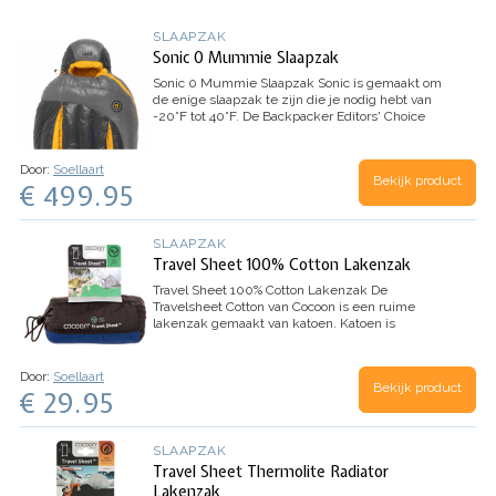
SLAAPZAK
Sonic 0 Mummie Slaapzak
Sonic 0 Mummie Slaapzak
Sonic is gemaakt om
de enige slaapzak te zijn die je nodig hebt van
-20°F tot 40°F. De Backpacker Editors' Choice
bekroonde big-mountain tas biedt uitzonderlijke
warmte en afstembaarheid met een…
Door:
Soellaart
Bekijk product
€ 499.95
SLAAPZAK
Travel Sheet 100% Cotton Lakenzak
Travel Sheet 100% Cotton Lakenzak
De
Travelsheet Cotton van Cocoon is een ruime
lakenzak gemaakt van katoen. Katoen is
ademend en voelt prettig aan je huid. Het
hoofdeinde is voorzien van een ingenaaide sloop
voor je kussen, zo…
Door:
Soellaart
Bekijk product
€ 29.95
SLAAPZAK
Travel Sheet Thermolite Radiator
Lakenzak