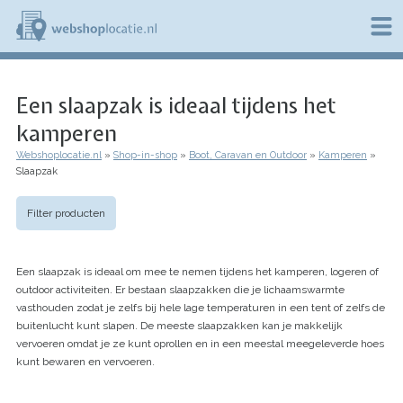
Overslaan
en
naar
de
W
inhoud
e
gaan
Een slaapzak is ideaal tijdens het
b
s
kamperen
h
o
Webshoplocatie.nl
Shop-in-shop
Boot, Caravan en Outdoor
Kamperen
p
Kruimelpad
Slaapzak
l
o
c
Filter producten
a
t
i
Een slaapzak is ideaal om mee te nemen tijdens het kamperen, logeren of
e
outdoor activiteiten. Er bestaan slaapzakken die je lichaamswarmte
.
vasthouden zodat je zelfs bij hele lage temperaturen in een tent of zelfs de
n
l
buitenlucht kunt slapen. De meeste slaapzakken kan je makkelijk
vervoeren omdat je ze kunt oprollen en in een meestal meegeleverde hoes
kunt bewaren en vervoeren.