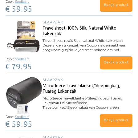
Door:
Soellaart
werkt vuilafstotend, waardoor je lakenzak langer
Bekijk product
€ 59.95
schoon blijft. Deze microfleece…
SLAAPZAK
Travelsheet, 100% Silk, Natural White
Lakenzak
Travelsheet, 100% Silk, Natural White Lakenzak
Deze zijden lakenzak van Cocoon is gemaakt van
hoogwaardig zijde. Zijde staat bekend om het
zeer kleine pakvolume en gewicht. Ademend,
Door:
Soellaart
fluweelzacht en zeer geschikt voor wisselende
Bekijk product
€ 79.95
temperaturen.…
SLAAPZAK
Microfleece Travelblanket/Sleepingbag,
Tuareg Lakenzak
Microfleece Travelblanket/Sleepingbag, Tuareg
Lakenzak
De Microcfleece
Travelblanket/Sleepingbag van Cocoon is een
zeer warme slaapzak gemaakt van microfleece.
Door:
Soellaart
De gladde buitenzijde werkt vuilafstotend,
Bekijk product
€ 59.95
waardoor je lakenzak langer schoon blijft. De
fijne…
SLAAPZAK