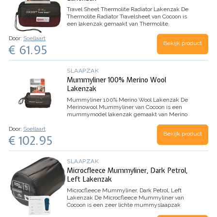
Travel Sheet Thermolite Radiator Lakenzak
De
Thermolite Radiator Travelsheet van Cocoon is
een lakenzak gemaakt van Thermolite.
Thermolite is warm en comfortabel bij een zeer
Door:
Soellaart
laag eigen gewicht, zelfs wanneer het nat is. De
Bekijk product
€ 61.95
holle vezels…
SLAAPZAK
Mummyliner 100% Merino Wool
Lakenzak
Mummyliner 100% Merino Wool Lakenzak
De
Merinowool Mummyliner van Cocoon is een
mummymodel lakenzak gemaakt van Merino
wol. Merino schapen leveren zeer fijne, niet-
Door:
Soellaart
jeukende, hoogwaardige wol. De Cocoon
Bekijk product
€ 102.95
lakenzakken van Merinowol voelen…
SLAAPZAK
Microcfleece Mummyliner, Dark Petrol,
Left Lakenzak
Microcfleece Mummyliner, Dark Petrol, Left
Lakenzak
De Microcfleece Mummyliner van
Cocoon is een zeer lichte mummyslaapzak
gemaakt van microfleece. De gladde buitenzijde