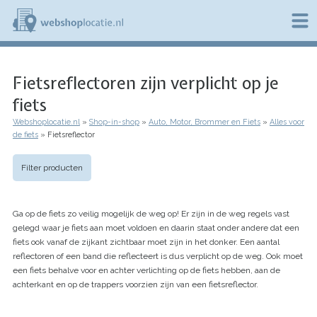
Overslaan
en
naar
de
W
inhoud
e
gaan
Fietsreflectoren zijn verplicht op je
b
s
fiets
h
o
Webshoplocatie.nl
Shop-in-shop
Auto, Motor, Brommer en Fiets
Alles voor
p
Kruimelpad
de fiets
Fietsreflector
l
o
c
Filter producten
a
t
i
Ga op de fiets zo veilig mogelijk de weg op! Er zijn in de weg regels vast
e
gelegd waar je fiets aan moet voldoen en daarin staat onder andere dat een
.
fiets ook vanaf de zijkant zichtbaar moet zijn in het donker. Een aantal
n
l
reflectoren of een band die reflecteert is dus verplicht op de weg. Ook moet
een fiets behalve voor en achter verlichting op de fiets hebben, aan de
achterkant en op de trappers voorzien zijn van een fietsreflector.