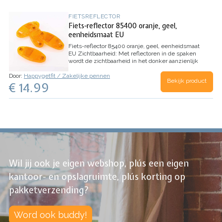
FIETSREFLECTOR
Fiets-reflector 85400 oranje, geel,
eenheidsmaat EU
Fiets-reflector 85400 oranje, geel, eenheidsmaat
EU
Zichtbaarheid: Met reflectoren in de spaken
wordt de zichtbaarheid in het donker aanzienlijk
verhoogd ; Hoeveelheid: In de set bevinden zich
Door:
Happygetfit / Zakelijke pennen
4 reflectoren voor standaard fietsen ; KLEUR: De…
Bekijk product
€ 14.99
Wil jij ook je eigen webshop, plús een eigen
kantoor- en opslagruimte, plús korting op
pakketverzending?
Word ook buddy!