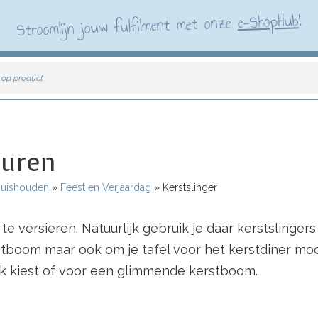
!
e-ShopHub
Stroomlijn jouw fulfilment met onze
 op product
leuren
 Huishouden
Feest en Verjaardag
Kerstslinger
e versieren. Natuurlijk gebruik je daar kerstslingers v
tboom maar ook om je tafel voor het kerstdiner mooi a
ijk kiest of voor een glimmende kerstboom.