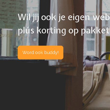
Wil jij ook je eigen w
plús korting op pakke
Word ook buddy!