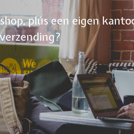
ebshop, plús een eigen kanto
tverzending?