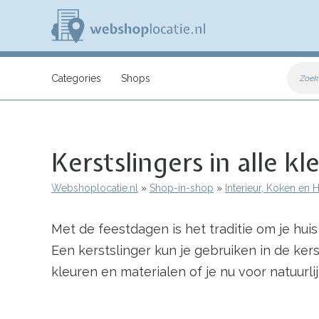
Overslaan
en
naar
de
inhoud
W
gaan
e
Categories
Shops
Zoek
b
s
h
o
p
Kerstslingers in alle k
l
o
c
Webshoplocatie.nl
Shop-in-shop
Interieur, Koken en
a
Kruimelpad
t
i
Met de feestdagen is het traditie om je huis t
e
.
Een kerstslinger kun je gebruiken in de kers
n
l
kleuren en materialen of je nu voor natuurl