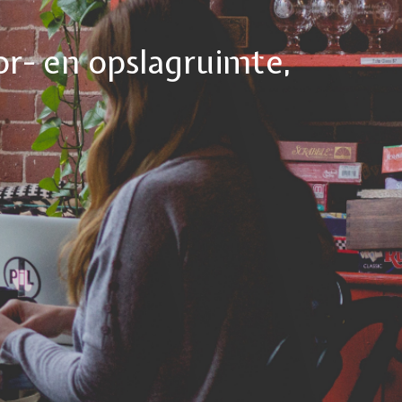
or- en opslagruimte,