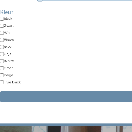
Kleur
black
Zwart
Wit
Blauw
navy
Grijs
White
Groen
Beige
True Black