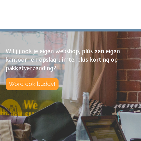
Wil jij ook je eigen webshop, plús een eigen
kantoor- en opslagruimte, plús korting op
pakketverzending?
Word ook buddy!