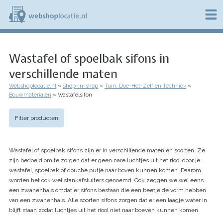
Overslaan
en
naar
de
W
inhoud
e
gaan
Wastafel of spoelbak sifons in
b
s
verschillende maten
h
o
Webshoplocatie.nl
Shop-in-shop
Tuin, Doe-Het-Zelf en Techniek
p
Kruimelpad
Bouwmaterialen
Wastafelsifon
l
o
c
Filter producten
a
t
i
Wastafel of spoelbak sifons zijn er in verschillende maten en soorten. Ze
e
zijn bedoeld om te zorgen dat er geen nare luchtjes uit het riool door je
.
wastafel, spoelbak of douche putje naar boven kunnen komen. Daarom
n
l
worden het ook wel stankafsluiters genoemd. Ook zeggen we wel eens
een zwanenhals omdat er sifons bestaan die een beetje de vorm hebben
van een zwanenhals. Alle soorten sifons zorgen dat er een laagje water in
blijft staan zodat luchtjes uit het riool niet naar boeven kunnen komen.