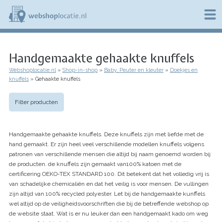
Overslaan
en
naar
de
W
inhoud
e
gaan
Handgemaakte gehaakte knuffels
b
s
Webshoplocatie.nl
Shop-in-shop
Baby, Peuter en kleuter
Doekjes en
h
Kruimelpad
knuffels
Gehaakte knuffels
o
p
l
Filter producten
o
c
a
Handgemaakte gehaakte knuffels. Deze knuffels zijn met liefde met de
t
i
hand gemaakt. Er zijn heel veel verschillende modellen knuffels volgens
e
patronen van verschillende mensen die altijd bij naam genoemd worden bij
.
de producten. de knuffels zijn gemaakt van100% katoen met de
n
certificering OEKO-TEX STANDARD 100. Dit betekent dat het volledig vrij is
l
van schadelijke chemicaliën en dat het veilig is voor mensen. De vullingen
zijn altijd van 100% recycled polyester. Let bij de handgemaakte kunffels
wel altijd op de veiligheidsvoorschriften die bij de betreffende webshop op
de website staat. Wat is er nu leuker dan een handgemaakt kado om weg