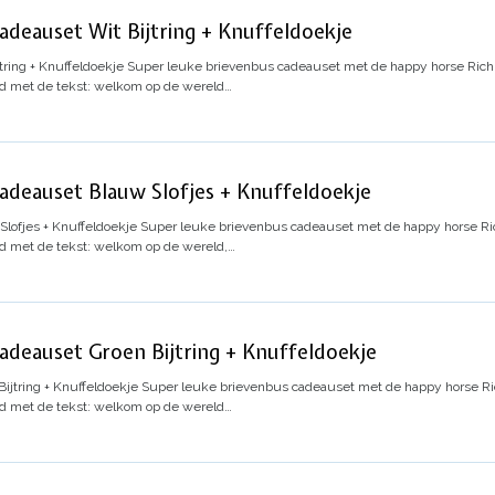
deauset Wit Bijtring + Knuffeldoekje
ring + Knuffeldoekje
Super leuke brievenbus cadeauset met de happy horse Richi
gd met de tekst: welkom op de wereld…
deauset Blauw Slofjes + Knuffeldoekje
lofjes + Knuffeldoekje
Super leuke brievenbus cadeauset met de happy horse Ric
gd met de tekst: welkom op de wereld,…
deauset Groen Bijtring + Knuffeldoekje
jtring + Knuffeldoekje
Super leuke brievenbus cadeauset met de happy horse Ric
gd met de tekst: welkom op de wereld…