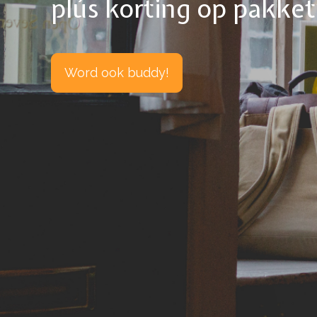
plús korting op pakke
Word ook buddy!