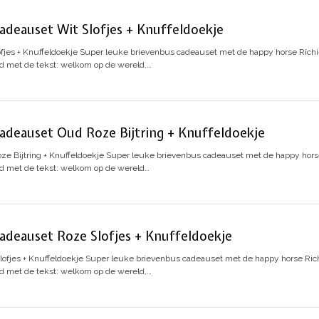
deauset Wit Slofjes + Knuffeldoekje
jes + Knuffeldoekje
Super leuke brievenbus cadeauset met de happy horse Richie
gd met de tekst: welkom op de wereld,…
deauset Oud Roze Bijtring + Knuffeldoekje
e Bijtring + Knuffeldoekje
Super leuke brievenbus cadeauset met de happy horse 
gd met de tekst: welkom op de wereld…
deauset Roze Slofjes + Knuffeldoekje
ofjes + Knuffeldoekje
Super leuke brievenbus cadeauset met de happy horse Rich
gd met de tekst: welkom op de wereld,…