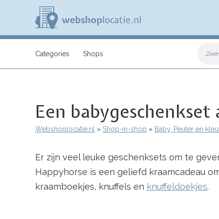
Overslaan
en
naar
de
inhoud
W
gaan
e
Categories
Shops
Zoek
b
s
h
o
p
Een babygeschenkset 
l
o
c
Webshoplocatie.nl
Shop-in-shop
Baby, Peuter en kleu
a
Kruimelpad
t
i
Er zijn veel leuke geschenksets om te gev
e
.
Happyhorse is een geliefd kraamcadeau om t
n
l
kraamboekjes, knuffels en
knuffeldoekjes
.