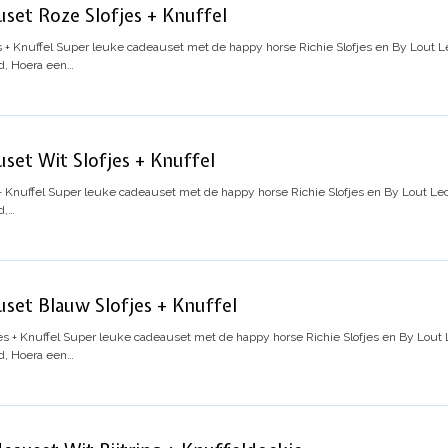
set Roze Slofjes + Knuffel
 + Knuffel
Super leuke cadeauset met de happy horse Richie Slofjes en By Lout L
d, Hoera een…
set Wit Slofjes + Knuffel
 Knuffel
Super leuke cadeauset met de happy horse Richie Slofjes en By Lout Leo
d,…
set Blauw Slofjes + Knuffel
s + Knuffel
Super leuke cadeauset met de happy horse Richie Slofjes en By Lout 
d, Hoera een…