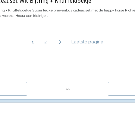
eauset Wit Bijtring + Knuffeldoekje
ing + Knuffeldoekje
Super leuke brievenbus cadeauset met de happy horse Richie 
 wereld, Hoera een kleintje,…
Paginering
Huidige
1
Page
2
Laatste
Laatste pagina
pagina
pagina
tot