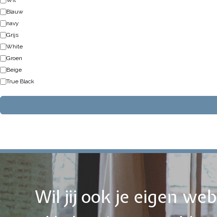
Wit
Blauw
navy
Grijs
White
Groen
Beige
True Black
Wil jij ook je eigen w