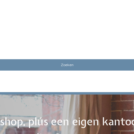
ebshop, plús een eigen kanto