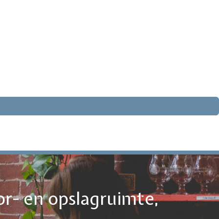
or- en opslagruimte,