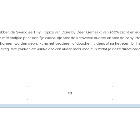
hebben de Swaddles Tiny Tropics van Done by Deer.
Gemaakt van 100% zacht en ad
met vrolijke print een fijn cadeautje voor de kersverse ouders èn voor de baby.
He
kunnen worden gebruikt na het badderen of douchen, tijdens of na het eten, bij he
erweg.
We pakken de wikkeldoeken alvast mooi voor je in zodat je deze direct ca
tot