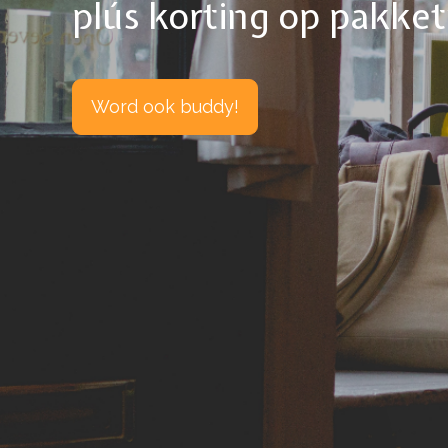
plús korting op pakke
Word ook buddy!