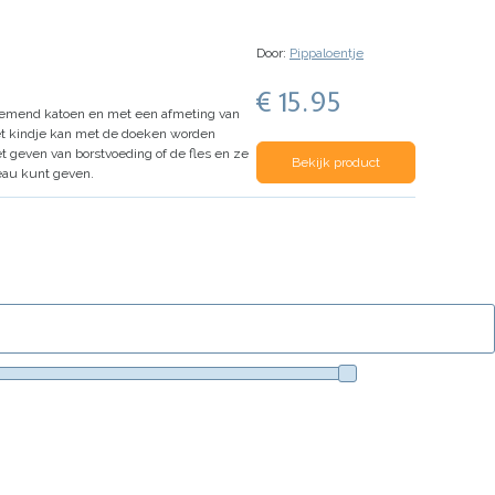
Door:
Pippaloentje
€ 15.95
emend katoen en met een afmeting van
t kindje kan met de doeken worden
t geven van borstvoeding of de fles en ze
Bekijk product
deau kunt geven.