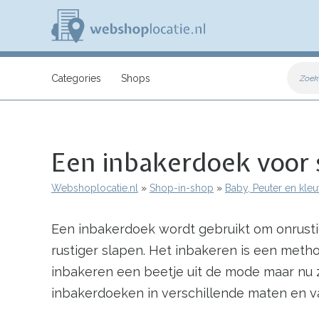
Overslaan
en
naar
de
inhoud
W
gaan
e
Categories
Shops
Zoek
b
s
h
o
p
Een inbakerdoek voor 
l
o
c
Webshoplocatie.nl
Shop-in-shop
Baby, Peuter en kleu
a
Kruimelpad
t
i
Een inbakerdoek wordt gebruikt om onrusti
e
.
rustiger slapen. Het inbakeren is een metho
n
l
inbakeren een beetje uit de mode maar nu 
inbakerdoeken in verschillende maten en va