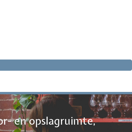
or- en opslagruimte,