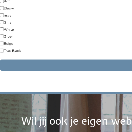
Wit
Blauw
navy
Grijs
White
Groen
Beige
True Black
Wil jij ook je eigen w