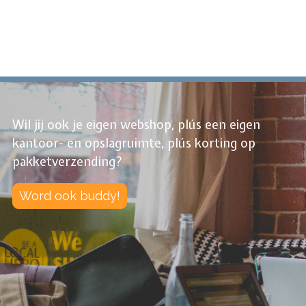
Wil jij ook je eigen webshop, plús een eigen
kantoor- en opslagruimte, plús korting op
pakketverzending?
Word ook buddy!