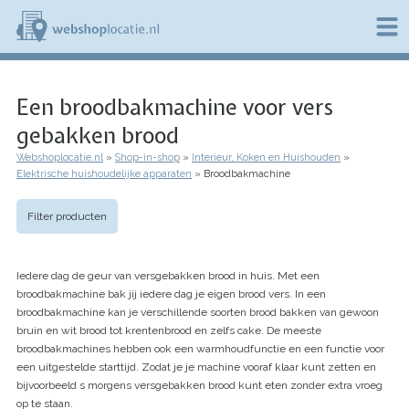
Overslaan
en
naar
de
W
inhoud
e
gaan
Een broodbakmachine voor vers
b
s
gebakken brood
h
o
Webshoplocatie.nl
Shop-in-shop
Interieur, Koken en Huishouden
p
Kruimelpad
Elektrische huishoudelijke apparaten
Broodbakmachine
l
o
c
Filter producten
a
t
i
Iedere dag de geur van versgebakken brood in huis. Met een
e
broodbakmachine bak jij iedere dag je eigen brood vers. In een
.
broodbakmachine kan je verschillende soorten brood bakken van gewoon
n
l
bruin en wit brood tot krentenbrood en zelfs cake. De meeste
broodbakmachines hebben ook een warmhoudfunctie en een functie voor
een uitgestelde starttijd. Zodat je je machine vooraf klaar kunt zetten en
bijvoorbeeld s morgens versgebakken brood kunt eten zonder extra vroeg
op te staan.