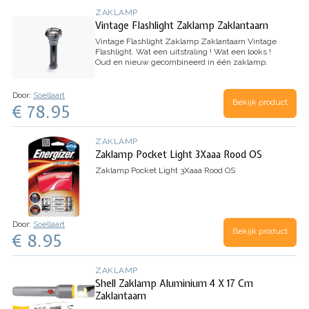
ZAKLAMP
Vintage Flashlight Zaklamp Zaklantaarn
Vintage Flashlight Zaklamp Zaklantaarn
Vintage
Flashlight. Wat een uitstraling ! Wat een looks !
Oud en nieuw gecombineerd in één zaklamp.
Met LED indicator en hamerslag finish body.
Lichtsterkte:300 Lumen max. 3W LED. Accu:
18650 Li Ion…
Door:
Soellaart
Bekijk product
€ 78.95
ZAKLAMP
Zaklamp Pocket Light 3Xaaa Rood OS
Zaklamp Pocket Light 3Xaaa Rood OS
Door:
Soellaart
Bekijk product
€ 8.95
ZAKLAMP
Shell Zaklamp Aluminium 4 X 17 Cm
Zaklantaarn