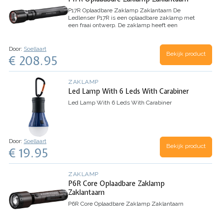
P17R Oplaadbare Zaklamp Zaklantaarn
De
Ledlenser P17R is een oplaadbare zaklamp met
een fraai ontwerp. De zaklamp heeft een
geavanceerd focussysteem waardoor je ook kan
kiezen voor een brede lichtstraal dichtbij of een
scherpe…
Door:
Soellaart
Bekijk product
€ 208.95
ZAKLAMP
Led Lamp With 6 Leds With Carabiner
Led Lamp With 6 Leds With Carabiner
Door:
Soellaart
Bekijk product
€ 19.95
ZAKLAMP
P6R Core Oplaadbare Zaklamp
Zaklantaarn
P6R Core Oplaadbare Zaklamp Zaklantaarn