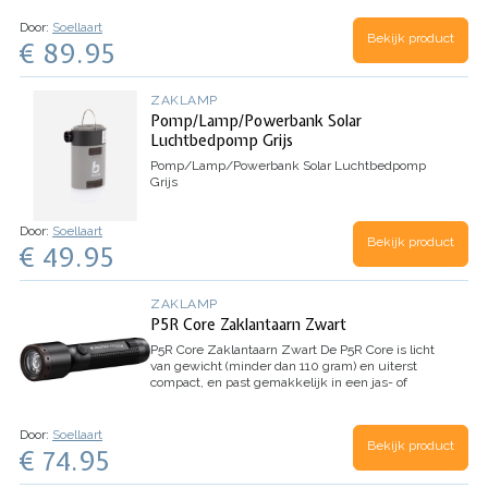
Door:
Soellaart
Bekijk product
€ 89.95
ZAKLAMP
Pomp/Lamp/Powerbank Solar
Luchtbedpomp Grijs
Pomp/Lamp/Powerbank Solar Luchtbedpomp
Grijs
Door:
Soellaart
Bekijk product
€ 49.95
ZAKLAMP
P5R Core Zaklantaarn Zwart
P5R Core Zaklantaarn Zwart
De P5R Core is licht
van gewicht (minder dan 110 gram) en uiterst
compact, en past gemakkelijk in een jas- of
broekzak. Maar ondanks zijn compacte formaat
heeft hij een krachtig licht, is hij extreem…
Door:
Soellaart
Bekijk product
€ 74.95