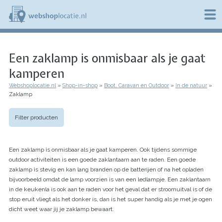
Overslaan
en
naar
de
W
inhoud
e
gaan
Een zaklamp is onmisbaar als je gaat
b
s
kamperen
h
o
Webshoplocatie.nl
Shop-in-shop
Boot, Caravan en Outdoor
In de natuur
p
Kruimelpad
Zaklamp
l
o
c
Filter producten
a
t
i
Een zaklamp is onmisbaar als je gaat kamperen. Ook tijdens sommige
e
outdoor activiteiten is een goede zaklantaarn aan te raden. Een goede
.
zaklamp is stevig en kan lang branden op de batterijen of na het opladen
n
l
bijvoorbeeld omdat de lamp voorzien is van een ledlampje. Een zaklantaarn
in de keukenla is ook aan te raden voor het geval dat er stroomuitval is of de
stop eruit vliegt als het donker is, dan is het super handig als je met je ogen
dicht weet waar jij je zaklamp bewaart.