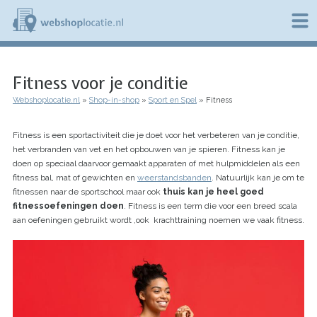
Overslaan
en
naar
de
W
inhoud
e
gaan
Fitness voor je conditie
b
s
Webshoplocatie.nl
Shop-in-shop
Sport en Spel
Fitness
h
Kruimelpad
o
p
Fitness is een sportactiviteit die je doet voor het verbeteren van je conditie,
l
het verbranden van vet en het opbouwen van je spieren. Fitness kan je
o
doen op speciaal daarvoor gemaakt apparaten of met hulpmiddelen als een
c
fitness bal, mat of gewichten en
weerstandsbanden
. Natuurlijk kan je om te
a
fitnessen naar de sportschool maar ook
thuis kan je heel goed
t
i
fitnessoefeningen doen
. Fitness is een term die voor een breed scala
e
aan oefeningen gebruikt wordt ,ook krachttraining noemen we vaak fitness.
.
n
l