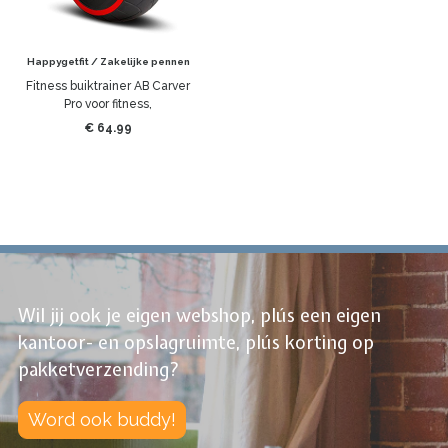
Happygetfit / Zakelijke pennen
Fitness buiktrainer AB Carver
Pro voor fitness,
buikspiertraining, spieropbouw,
€ 64.99
buikroller (rood)
Wil jij ook je eigen webshop, plús een eigen
kantoor- en opslagruimte, plús korting op
pakketverzending?
Word ook buddy!