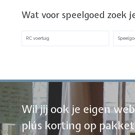
Wat voor speelgoed zoek j
RC voertuig
Speelgo
Wil jij ook je eigen w
plús korting op pakke