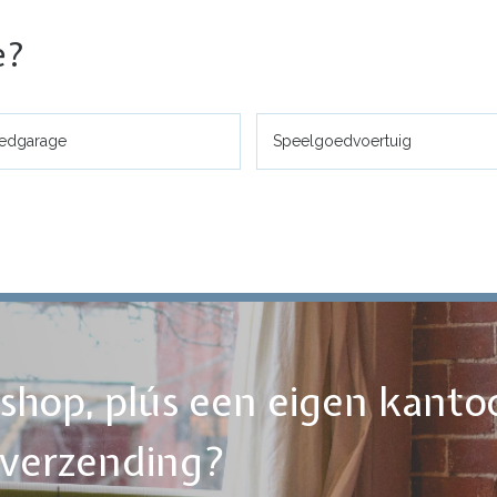
e?
edgarage
Speelgoedvoertuig
ebshop, plús een eigen kanto
tverzending?