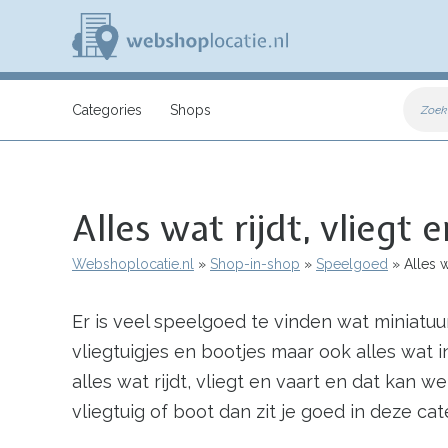
Overslaan
en
naar
de
inhoud
W
gaan
e
Categories
Shops
Zoek
b
s
h
o
p
Alles wat rijdt, vliegt 
l
o
c
Webshoplocatie.nl
Shop-in-shop
Speelgoed
Alles wa
a
Kruimelpad
t
i
Er is veel speelgoed te vinden wat miniatu
e
.
vliegtuigjes en bootjes maar ook alles wat i
n
l
alles wat rijdt, vliegt en vaart en dat kan w
vliegtuig of boot dan zit je goed in deze c