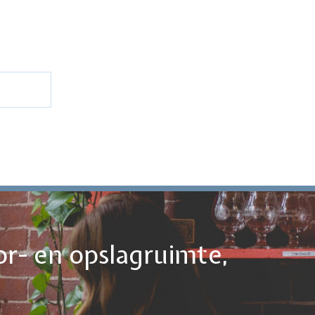
or- en opslagruimte,