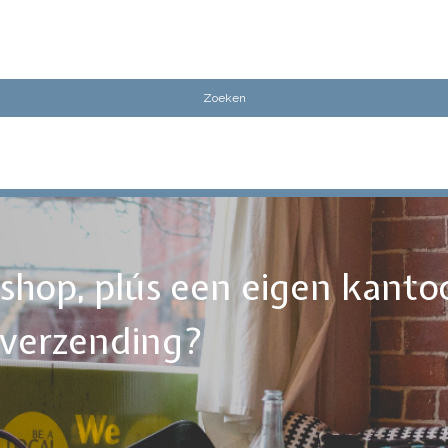
ebshop, plús een eigen kanto
tverzending?