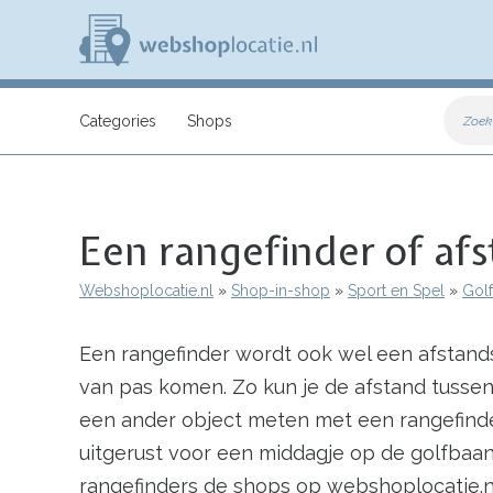
Overslaan
en
naar
de
inhoud
W
gaan
e
Categories
Shops
Zoek
b
s
h
o
p
Een rangefinder of af
l
o
c
Webshoplocatie.nl
Shop-in-shop
Sport en Spel
Golf
a
Kruimelpad
t
i
Een rangefinder wordt ook wel een afstand
e
.
van pas komen. Zo kun je de afstand tussen 
n
l
een ander object meten met een rangefind
uitgerust voor een middagje op de golfbaan
rangefinders de shops op webshoplocatie.n