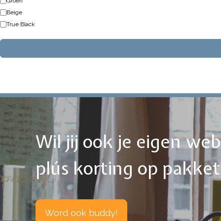
Groen
Beige
True Black
Wil jij ook je eigen w
plús korting op pakke
Word ook buddy!