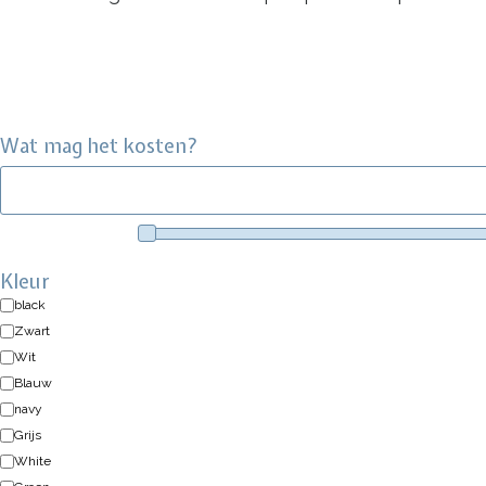
Wat mag het kosten?
Kleur
black
Zwart
Wit
Blauw
navy
Grijs
White