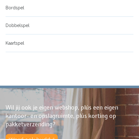
Bordspel
Dobbelspel
Kaartspel
Wil jij ook je eigen webshop, plús een eigen
kantoor- en opslagruimte, plús korting op
pakketverzending?