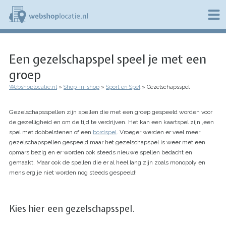
Overslaan
en
naar
de
W
inhoud
e
gaan
Een gezelschapspel speel je met een
b
s
groep
h
o
Webshoplocatie.nl
Shop-in-shop
Sport en Spel
Gezelschapsspel
p
Kruimelpad
l
o
Gezelschapsspellen zijn spellen die met een groep gespeeld worden voor
c
de gezelligheid en om de tijd te verdrijven. Het kan een kaartspel zijn ,een
a
spel met dobbelstenen of een
bordspel
. Vroeger werden er veel meer
t
gezelschapspellen gespeeld maar het gezelschapspel is weer met een
i
opmars bezig en er worden ook steeds nieuwe spellen bedacht en
e
gemaakt. Maar ook de spellen die er al heel lang zijn zoals monopoly en
.
mens erg je niet worden nog steeds gespeeld!
n
l
Kies hier een gezelschapsspel.