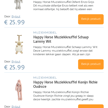
Happy Horse Muziekknuffel Olifant Enzo Grijs
Dit muzikale olifantje Enzo tettert niet als een
normaal olifantje; hij belooft dat hij alleen een
zacht deuntje zal spelen om je kindje te laten
Door:
Bylout
slapen. Denk jij ook dat hij dit kan? Trek…
Bekijk product
€ 25.99
MUZIEKMOBIEL
Happy Horse Muziekknuffel Schaap
Lammy Wit
Happy Horse Muziekknuffel Schaap Lammy Wit
Deze Lammy muziekknuffel zorgt ervoor dat
kinderen lekker gaan slapen. Als je aan zijn
staartje trekt, begint er een lief muziekje te
Door:
Bylout
spelen.
Afmeting: 34cm (‘staand’…
Bekijk product
€ 25.99
MUZIEKMOBIEL
Happy Horse Muziekknuffel Konijn Richie
Oudroze
Happy Horse Muziekknuffel Konijn Richie
Oudroze
Konijn Richie zingt jou graag in slaap;
deze heerlijk zachte muziekknuffel geeft jou
met z’n muziekje een geborgen gevoel. Trek
Door:
Bylout
maar eens aan het staartje, dan zul je de mooie