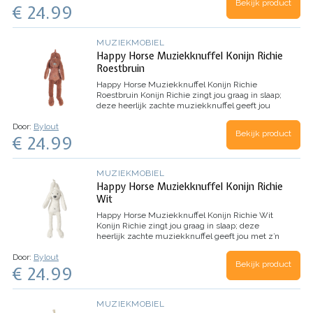
Bekijk product
€ 24.99
klanken van de…
MUZIEKMOBIEL
Happy Horse Muziekknuffel Konijn Richie
Roestbruin
Happy Horse Muziekknuffel Konijn Richie
Roestbruin
Konijn Richie zingt jou graag in slaap;
deze heerlijk zachte muziekknuffel geeft jou
met z’n muziekje een geborgen gevoel. Trek
Door:
Bylout
maar eens aan het staartje, dan zul je de mooie
Bekijk product
€ 24.99
klanken van de…
MUZIEKMOBIEL
Happy Horse Muziekknuffel Konijn Richie
Wit
Happy Horse Muziekknuffel Konijn Richie Wit
Konijn Richie zingt jou graag in slaap; deze
heerlijk zachte muziekknuffel geeft jou met z’n
muziekje een geborgen gevoel. Trek maar eens
Door:
Bylout
aan het staartje, dan zul je de mooie klanken van
Bekijk product
€ 24.99
de…
MUZIEKMOBIEL