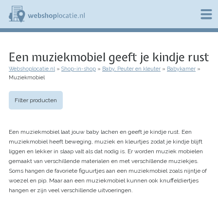
Overslaan
en
naar
de
W
inhoud
e
gaan
Een muziekmobiel geeft je kindje rust
b
s
Webshoplocatie.nl
Shop-in-shop
Baby, Peuter en kleuter
Babykamer
h
Kruimelpad
Muziekmobiel
o
p
l
Filter producten
o
c
a
Een muziekmobiel laat jouw baby lachen en geeft je kindje rust. Een
t
i
muziekmobiel heeft beweging, muziek en kleurtjes zodat je kindje blijft
e
liggen en lekker in slaap valt als dat nodig is. Er worden muziek mobielen
.
gemaakt van verschillende materialen en met verschillende muziekjes.
n
Soms hangen de favoriete figuurtjes aan een muziekmobiel zoals nijntje of
l
woezel en pip. Maar aan een muziekmobiel kunnen ook knuffeldiertjes
hangen er zijn veel verschillende uitvoeringen.