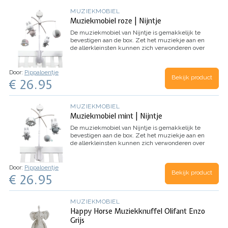
MUZIEKMOBIEL
Muziekmobiel roze | Nijntje
De muziekmobiel van Nijntje is gemakkelijk te
bevestigen aan de box. Zet het muziekje aan en
de allerkleinsten kunnen zich verwonderen over
de Nijntje figuren die voorbij komen.
We pakken
de Nijntje muziekmobiel mooi in, zodat je het
direct cadeau kunt geven. Indien gewenst
Door:
Pippaloentje
Bekijk product
kunnen we het babycadeau ook rechtstreeks
€ 26.95
naar het kindje sturen. We sturen dan een
kaartje mee met jouw persoonlijke
felicitatieboodschap. Ideaal als je zelf niet in de
MUZIEKMOBIEL
gelegenheid bent om op visite te gaan.
Muziekmobiel mint | Nijntje
De muziekmobiel van Nijntje is gemakkelijk te
bevestigen aan de box. Zet het muziekje aan en
de allerkleinsten kunnen zich verwonderen over
de Nijntje figuren die voorbij komen.
We pakken
de Nijntje muziekmobiel mooi in, zodat je het
direct cadeau kunt geven. Indien gewenst
Door:
Pippaloentje
Bekijk product
kunnen we het babycadeau ook rechtstreeks
€ 26.95
naar het kindje sturen. We sturen dan een
kaartje mee met jouw persoonlijke
felicitatieboodschap. Ideaal als je zelf niet in de
MUZIEKMOBIEL
gelegenheid bent om op visite te gaan.
Happy Horse Muziekknuffel Olifant Enzo
Grijs