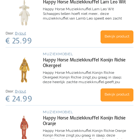
Happy Horse Muziekknuffel Lam Leo Wit
Happy Horse Muziekknuffel Lam Leo Wit
Schaapjes tellen hoeft niet meer… deze
muziekknuffel van Lamb Leo speelt een zacht
deuntje waarbij je heerlijk in slaap kan vallen.
Trek maar eens aan zijn staartje.
…
Door:
Bylout
Bekijk product
€ 25.99
MUZIEKMOBIEL
Happy Horse Muziekknuffel Konijn Richie
Okergeel
Happy Horse Muziekknuffel Konijn Richie
Okergeel
Konijn Richie zingt jou graag in slaap;
deze heerlijk zachte muziekknuffel geeft jou
met z’n muziekje een geborgen gevoel. Trek
Door:
Bylout
maar eens aan het staartje, dan zul je de mooie
Bekijk product
€ 24.99
klanken van de…
MUZIEKMOBIEL
Happy Horse Muziekknuffel Konijn Richie
Oranje
Happy Horse Muziekknuffel Konijn Richie Oranje
Konijn Richie zingt jou graag in slaap; deze