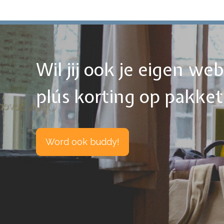
Wil jij ook je eigen w
plús korting op pakke
Word ook buddy!