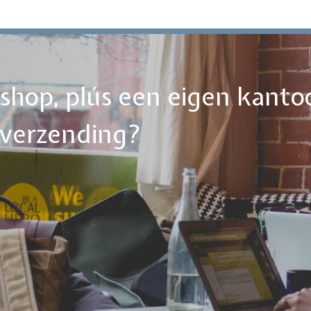
ebshop, plús een eigen kanto
tverzending?