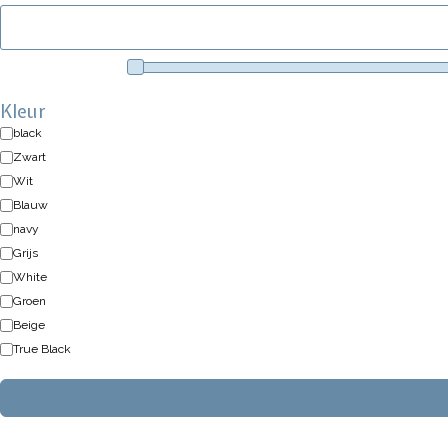
Kleur
black
Zwart
Wit
Blauw
navy
Grijs
White
Groen
Beige
True Black