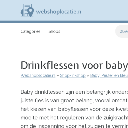
Overslaan
en
naar
de
inhoud
W
gaan
e
Categories
Shops
Zoek
b
s
h
o
p
Drinkflessen voor baby
l
o
c
Webshoplocatie.nl
Shop-in-shop
Baby, Peuter en kleu
a
Kruimelpad
t
i
Baby drinkflessen zijn een belangrijk onde
e
.
juiste fles is van groot belang, vooral omda
n
l
het kiezen van babyflessen voor deze kwe
moeite met het reguleren van de zuigkrach
om de inspanning voor het zuigen te vermind