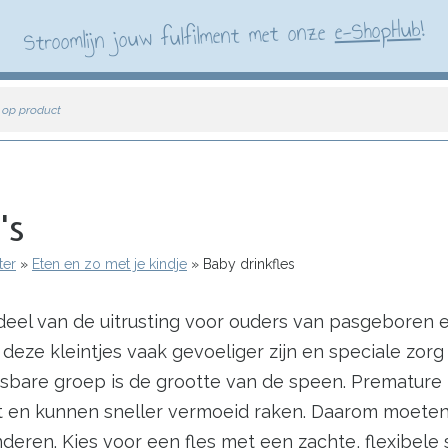
!
e-ShopHub
Stroomlijn jouw fulfilment met onze
 op product
's
ter
Eten en zo met je kindje
Baby drinkfles
rdeel van de uitrusting voor ouders van pasgeboren 
t deze kleintjes vaak gevoeliger zijn en speciale zor
tsbare groep is de grootte van de speen. Prematur
t en kunnen sneller vermoeid raken. Daarom moeten
eren. Kies voor een fles met een zachte, flexibele s