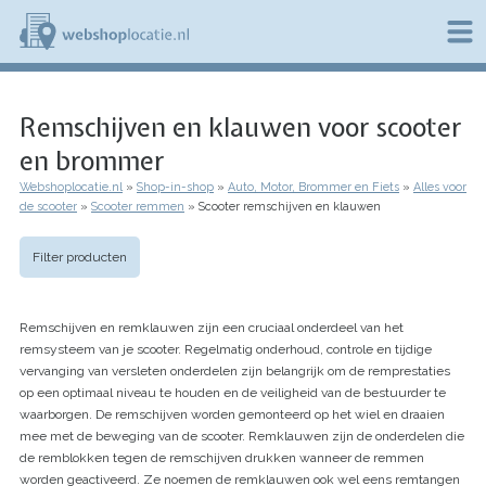
Overslaan
en
naar
de
W
inhoud
e
gaan
Remschijven en klauwen voor scooter
b
s
en brommer
h
o
Webshoplocatie.nl
Shop-in-shop
Auto, Motor, Brommer en Fiets
Alles voor
p
Kruimelpad
de scooter
Scooter remmen
Scooter remschijven en klauwen
l
o
c
Filter producten
a
t
i
Remschijven en remklauwen zijn een cruciaal onderdeel van het
e
remsysteem van je scooter. Regelmatig onderhoud, controle en tijdige
.
vervanging van versleten onderdelen zijn belangrijk om de remprestaties
n
l
op een optimaal niveau te houden en de veiligheid van de bestuurder te
waarborgen. De remschijven worden gemonteerd op het wiel en draaien
mee met de beweging van de scooter. Remklauwen zijn de onderdelen die
de remblokken tegen de remschijven drukken wanneer de remmen
worden geactiveerd. Ze noemen de remklauwen ook wel eens remtangen