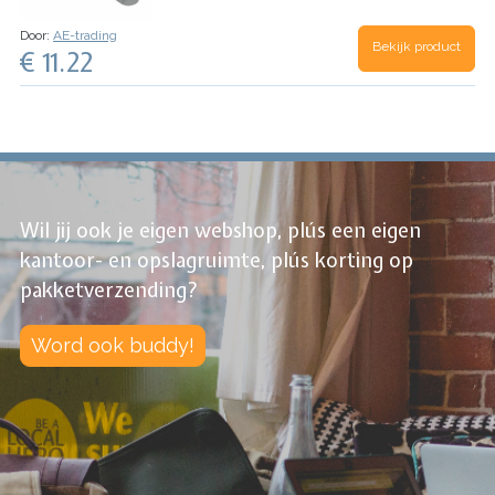
Door:
AE-trading
Bekijk product
€ 11.22
Wil jij ook je eigen webshop, plús een eigen
kantoor- en opslagruimte, plús korting op
pakketverzending?
Word ook buddy!