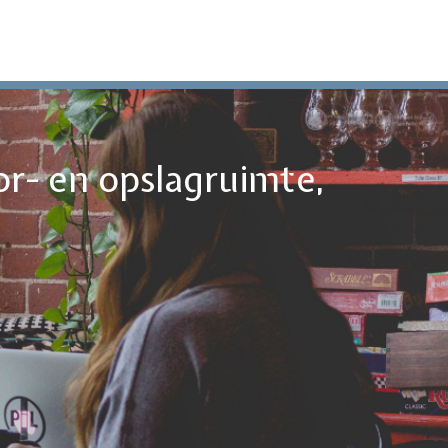
or- en opslagruimte,