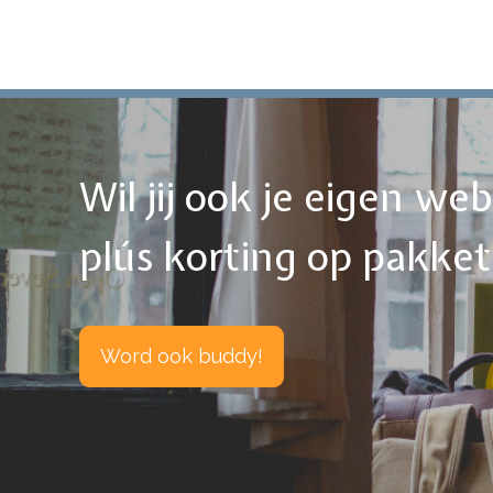
Wil jij ook je eigen w
plús korting op pakke
Word ook buddy!