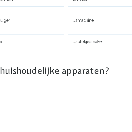
uiger
IJsmachine
er
IJsblokjesmaker
 huishoudelijke apparaten?