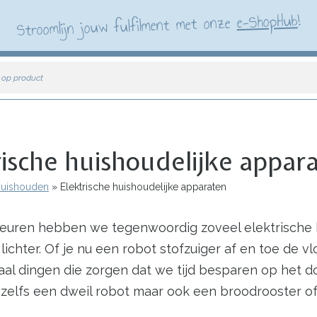
!
e-ShopHub
Stroomlijn jouw fulfilment met onze
 op product
rische huishoudelijke appar
 Huishouden
Elektrische huishoudelijke apparaten
uren hebben we tegenwoordig zoveel elektrische hul
chter. Of je nu een robot stofzuiger af en toe de vl
maal dingen die zorgen dat we tijd besparen op het
 zelfs een dweil robot maar ook een broodrooster o