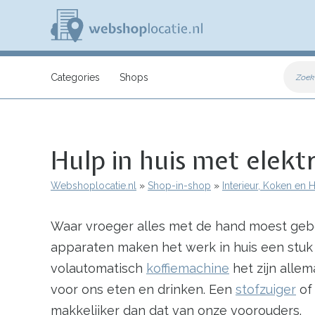
Overslaan
en
naar
de
inhoud
W
gaan
e
Categories
Shops
Zoek
b
s
h
o
p
Hulp in huis met elekt
l
o
c
Webshoplocatie.nl
Shop-in-shop
Interieur, Koken en
a
Kruimelpad
t
i
Waar vroeger alles met de hand moest gebe
e
.
apparaten maken het werk in huis een stuk li
n
l
volautomatisch
koffiemachine
het zijn alle
voor ons eten en drinken. Een
stofzuiger
of
makkelijker dan dat van onze voorouders.