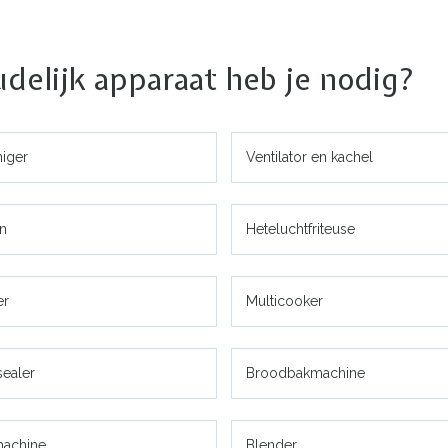
udelijk apparaat heb je nodig?
niger
Ventilator en kachel
an
Heteluchtfriteuse
er
Multicooker
ealer
Broodbakmachine
achine
Blender