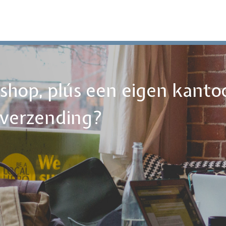
ebshop, plús een eigen kanto
tverzending?