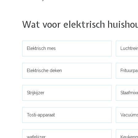
Wat voor elektrisch huisho
Elektrisch mes
Luchtrei
Elektrische deken
Frituurp
Strijkijzer
Staafmix
Tosti-apparaat
Vacuüms
wafelijzer
Keukenm