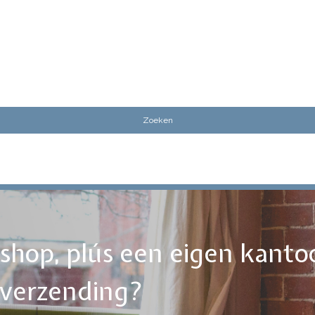
ebshop, plús een eigen kanto
tverzending?