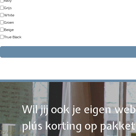
navy
Grijs
White
Groen
Beige
True Black
Wil jij ook je eigen w
plús korting op pakke