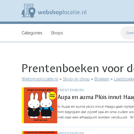
Overslaan
en
naar
de
inhoud
W
gaan
e
Categories
Shops
Zoek
b
s
h
o
p
Prentenboeken voor de
l
o
c
Webshoplocatie.nl
Shop-in-shop
Boeken
Leesboek
a
Kruimelpad
t
PRENTENBOEK
i
Aupa en auma Plùis innut Haag
e
.
In Aupa en auma plùis innut Haags gaat nijntj
n
hint begrijpen dat zijzelf opa en oma zullen 
l
niet naar een afhaalpunt worden verstuurd.
Wil
PRENTENBOEK