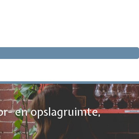
or- en opslagruimte,