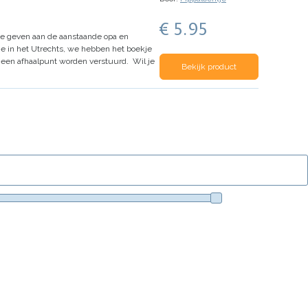
€ 5.95
u te geven aan de aanstaande opa en
sie in het Utrechts, we hebben het boekje
 een afhaalpunt worden verstuurd.
Wil je
Bekijk product