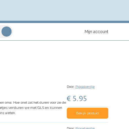
Mijn account
Door:
Pippaloentje
€ 5.95
en oma. Hoe snel zal het duren voor ze de
ketjes versturen we met GLS en kunnen
ons weten.
Bekijk product
Door:
Pippaloentje