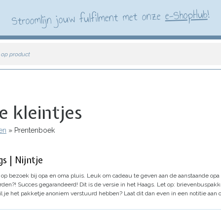
!
e-ShopHub
Stroomlijn jouw fulfilment met onze
 op product
 kleintjes
en
Prentenboek
s | Nijntje
e op bezoek bij opa en oma pluis. Leuk om cadeau te geven aan de aanstaande opa 
worden?! Succes gegarandeerd!
Dit is de versie in het Haags.
Let op: brievenbuspak
 je het pakketje anoniem verstuurd hebben? Laat dit dan even in een notitie aan 