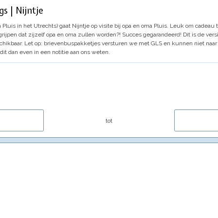
s | Nijntje
 Pluis in het Utrechts) gaat Nijntje op visite bij opa en oma Pluis. Leuk om cadea
egrijpen dat zijzelf opa en oma zullen worden?! Succes gegarandeerd!
Dit is de ver
chikbaar.
Let op: brievenbuspakketjes versturen we met GLS en kunnen niet naar
it dan even in een notitie aan ons weten.
tot