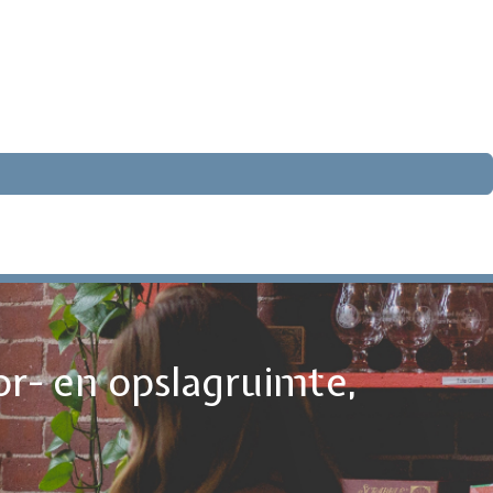
or- en opslagruimte,