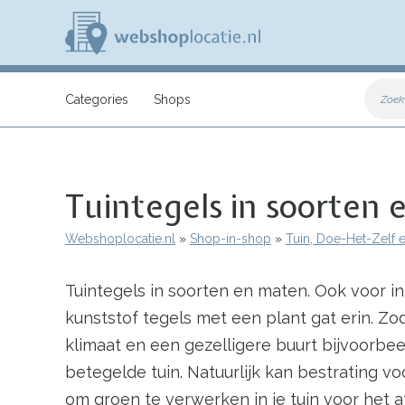
Overslaan
en
naar
de
inhoud
W
gaan
e
Categories
Shops
Zoek
b
s
h
o
p
Tuintegels in soorten
l
o
c
Webshoplocatie.nl
Shop-in-shop
Tuin, Doe-Het-Zelf 
a
Kruimelpad
t
i
Tuintegels in soorten en maten. Ook voor in
e
.
kunststof tegels met een plant gat erin. Z
n
l
klimaat en een gezelligere buurt bijvoorbee
betegelde tuin. Natuurlijk kan bestrating v
om groen te verwerken in je tuin voor het 