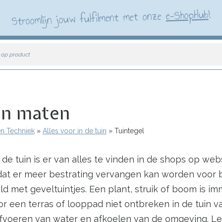
!
e-ShopHub
Stroomlijn jouw fulfilment met onze
 op product
 en maten
en Techniek
Alles voor in de tuin
Tuintegel
 de tuin is er van alles te vinden in de shops op w
odat er meer bestrating vervangen kan worden voor 
ld met geveltuintjes. Een plant, struik of boom is i
oor een terras of looppad niet ontbreken in de tuin 
afvoeren van water en afkoelen van de omgeving. Le