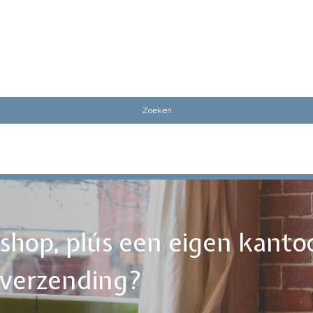
ebshop, plús een eigen kanto
tverzending?