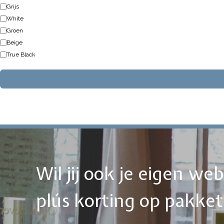
Grijs
White
Groen
Beige
True Black
Wil jij ook je eigen w
plús korting op pakke