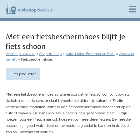
Overslaan
en
naar
de
W
inhoud
e
gaan
Met een fietsbeschermhoes blijft je
b
s
fiets schoon
h
o
Webshoplocatie.nl
Shop-in-shop
Auto, Motor, Brommer en Fiets
Alles voor
p
Kruimelpad
de fiets
Fietsbeschermhoes
l
o
c
Filter producten
a
t
i
Met een fietsbeschermhoes zorg je ervoor dat je fiets schoon blijft ook als
e
de fiets niet in de schuur staat bijvoorbeeld tijdens je vakantie. Er zijn
.
verschillende modellen, soms is een fietsbeschermhoes voor achter op de
n
l
auto of caravan. En soms voor als je fiets buiten geparkeerd staat. Er zijn
hoezen voor één fiets maar ook hoezen voor meerdere fietsen. De meeste
hoezen zijn goed waterdicht en uv bestendig zodat je banden in de felle
zon ook beschermd worden.