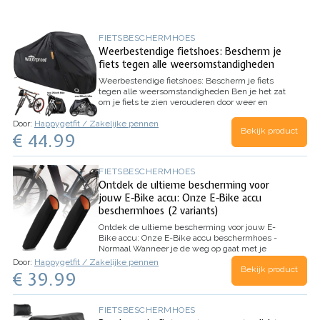
FIETSBESCHERMHOES
Weerbestendige fietshoes: Bescherm je
fiets tegen alle weersomstandigheden
Weerbestendige fietshoes: Bescherm je fiets
tegen alle weersomstandigheden
Ben je het zat
om je fiets te zien verouderen door weer en
wind? Ontdek onze revolutionaire
Door:
Happygetfit / Zakelijke pennen
weerbestendige fietshoes, de perfecte oplossing
Bekijk product
€ 44.99
om je geliefde fiets te beschermen tegen alle…
FIETSBESCHERMHOES
Ontdek de ultieme bescherming voor
jouw E-Bike accu: Onze E-Bike accu
beschermhoes (2 variants)
Ontdek de ultieme bescherming voor jouw E-
Bike accu: Onze E-Bike accu beschermhoes -
Normaal
Wanneer je de weg op gaat met je
elektrische fiets, wil je er zeker van zijn dat je
Door:
Happygetfit / Zakelijke pennen
Bekijk product
accu goed beschermd is tegen alle elementen.
€ 39.99
Dat is waar onze E-bike accu beschermhoes in
beeld komt. Gemaakt…
FIETSBESCHERMHOES