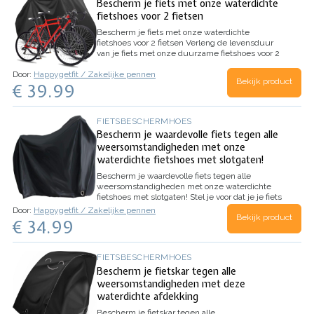
Bescherm je fiets met onze waterdichte
fietshoes voor 2 fietsen
Bescherm je fiets met onze waterdichte
fietshoes voor 2 fietsen
Verleng de levensduur
van je fiets met onze duurzame fietshoes voor 2
fietsen. Gemaakt van stevig 210D Oxford-doek,
Door:
Happygetfit / Zakelijke pennen
biedt het volledige bescherming tegen regen,
Bekijk product
€ 39.99
wind, stof en UV-stralen. Met een…
FIETSBESCHERMHOES
Bescherm je waardevolle fiets tegen alle
weersomstandigheden met onze
waterdichte fietshoes met slotgaten!
Bescherm je waardevolle fiets tegen alle
weersomstandigheden met onze waterdichte
fietshoes met slotgaten!
Stel je voor dat je je fiets
buiten hebt staan, klaar voor gebruik. Je wilt dat
Door:
Happygetfit / Zakelijke pennen
Bekijk product
hij er goed uitziet en in goede staat blijft, maar je
€ 34.99
wilt hem ook beschermen tegen de elementen.
Wat doe je dan?…
FIETSBESCHERMHOES
Bescherm je fietskar tegen alle
weersomstandigheden met deze
waterdichte afdekking
Bescherm je fietskar tegen alle