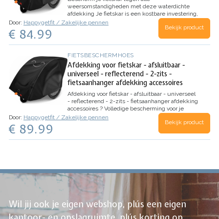
weersomstandigheden met deze waterdichte
afdekking
Je fietskar is een kostbare investering,
en je wilt hem natuurlijk zo goed mogelijk
Door:
Happygetfit / Zakelijke pennen
Bekijk product
beschermen. Onze fietskar afdekking biedt
€ 84.99
volledige bescherming tegen alle
weersomstandigheden en schadelijke uv…
FIETSBESCHERMHOES
Afdekking voor fietskar - afsluitbaar -
universeel - reflecterend - 2-zits -
fietsaanhanger afdekking accessoires
Afdekking voor fietskar - afsluitbaar - universeel
- reflecterend - 2-zits - fietsaanhanger afdekking
accessoires
? Volledige bescherming voor je
fietskar: de regenhoes beschermt je waardevolle
Door:
Happygetfit / Zakelijke pennen
Bekijk product
fietskar perfect tegen verbleken door uv-stralen
€ 89.99
en tegen weersinvloeden; ? Universeel
compatibel: of je nu een…
Wil jij ook je eigen webshop, plús een eigen
kantoor- en opslagruimte, plús korting op