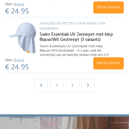
blauwe panterprint voegt het een cool tintje toe
Door:
Bylout
Bekijk product
aan zomerse dagen. Gemaakt van UV-werende
€ 24.95
stof met UPF50+ bescherming…
HOEDJES EN PETJES VOOR BABY'S EN
KINDEREN
Swim Essentials UV Zonnepet met klep
Blauw/Wit Gestreept (3 variants)
Swim Essentials UV Zonnepet met klep
Blauw/Wit Gestreept - 0-1 jaar
Laat de
zomerstijl van je kleintje stralen met ons UV
Zonnepetje Blauw/Wit Gestreept! Dit tijdloze
Door:
Bylout
Bekijk product
design voegt niet alleen een schattig touch toe
€ 24.95
aan de outfit van je kleintje maar biedt ook…
Paginering
Huidige
1
Page
2
Page
3
pagina