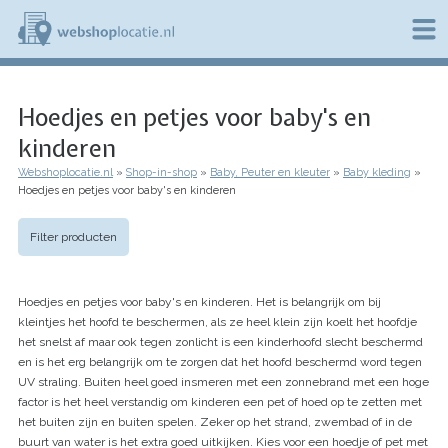
Overslaan
en
naar
de
W
inhoud
e
gaan
Hoedjes en petjes voor baby's en
b
s
kinderen
h
o
Webshoplocatie.nl
Shop-in-shop
Baby, Peuter en kleuter
Baby kleding
p
Kruimelpad
Hoedjes en petjes voor baby's en kinderen
l
o
c
Filter producten
a
t
i
Hoedjes en petjes voor baby's en kinderen. Het is belangrijk om bij
e
kleintjes het hoofd te beschermen, als ze heel klein zijn koelt het hoofdje
.
het snelst af maar ook tegen zonlicht is een kinderhoofd slecht beschermd
n
l
en is het erg belangrijk om te zorgen dat het hoofd beschermd word tegen
UV straling. Buiten heel goed insmeren met een zonnebrand met een hoge
factor is het heel verstandig om kinderen een pet of hoed op te zetten met
het buiten zijn en buiten spelen. Zeker op het strand, zwembad of in de
buurt van water is het extra goed uitkijken. Kies voor een hoedje of pet met