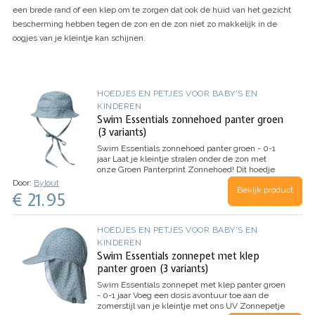
een brede rand of een klep om te zorgen dat ook de huid van het gezicht
bescherming hebben tegen de zon en de zon niet zo makkelijk in de
oogjes van je kleintje kan schijnen.
HOEDJES EN PETJES VOOR BABY'S EN
KINDEREN
Swim Essentials zonnehoed panter groen
(3 variants)
Swim Essentials zonnehoed panter groen - 0-1
jaar
Laat je kleintje stralen onder de zon met
onze Groen Panterprint Zonnehoed! Dit hoedje
heeft een vrolijk panterprintje en is voorzien van
Door:
Bylout
Bekijk product
prachtige groene kleur. Hij is verkrijgbaar in…
€ 21.95
HOEDJES EN PETJES VOOR BABY'S EN
KINDEREN
Swim Essentials zonnepet met klep
panter groen (3 variants)
Swim Essentials zonnepet met klep panter groen
- 0-1 jaar
Voeg een dosis avontuur toe aan de
zomerstijl van je kleintje met ons UV Zonnepetje