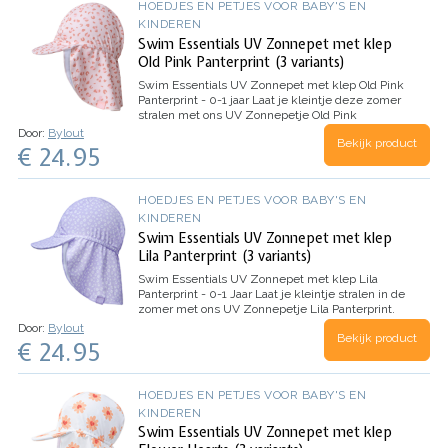
HOEDJES EN PETJES VOOR BABY'S EN
KINDEREN
Swim Essentials UV Zonnepet met klep
Old Pink Panterprint (3 variants)
Swim Essentials UV Zonnepet met klep Old Pink
Panterprint - 0-1 jaar
Laat je kleintje deze zomer
stralen met ons UV Zonnepetje Old Pink
Panterprint. Onze te gekke print maakt dit petje
Door:
Bylout
Bekijk product
extra bijzonder, perfect om lekker op te vallen!
€ 24.95
Gemaakt van UV-werende…
HOEDJES EN PETJES VOOR BABY'S EN
KINDEREN
Swim Essentials UV Zonnepet met klep
Lila Panterprint (3 variants)
Swim Essentials UV Zonnepet met klep Lila
Panterprint - 0-1 Jaar
Laat je kleintje stralen in de
zomer met ons UV Zonnepetje Lila Panterprint.
Dit petje voegt niet alleen stijl toe aan de outfit
Door:
Bylout
Bekijk product
van je kleintje, maar biedt ook…
€ 24.95
HOEDJES EN PETJES VOOR BABY'S EN
KINDEREN
Swim Essentials UV Zonnepet met klep