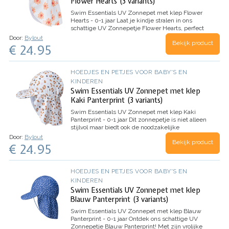
Flower Hearts (3 variants)
Swim Essentials UV Zonnepet met klep Flower
Hearts - 0-1 jaar
Laat je kindje stralen in ons
schattige UV Zonnepetje Flower Hearts, perfect
voor zonnige dagen! Naast stijl biedt het ook
Door:
Bylout
Bekijk product
bescherming tegen schadelijke zonnestralen
€ 24.95
dankzij de UPF50+…
HOEDJES EN PETJES VOOR BABY'S EN
KINDEREN
Swim Essentials UV Zonnepet met klep
Kaki Panterprint (3 variants)
Swim Essentials UV Zonnepet met klep Kaki
Panterprint - 0-1 jaar
Dit zonnepetje is niet alleen
stijlvol maar biedt ook de noodzakelijke
bescherming tegen schadelijke zonnestralen.
Door:
Bylout
Bekijk product
Gemaakt van UV-werende stof met een UPF50+
€ 24.95
bescherming, houdt het de kwetsbare…
HOEDJES EN PETJES VOOR BABY'S EN
KINDEREN
Swim Essentials UV Zonnepet met klep
Blauw Panterprint (3 variants)
Swim Essentials UV Zonnepet met klep Blauw
Panterprint - 0-1 jaar
Ontdek ons schattige UV
Zonnepetje Blauw Panterprint! Met zijn vrolijke