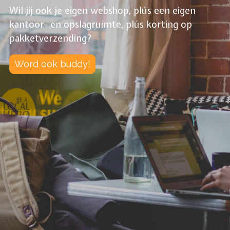
Wil jij ook je eigen webshop, plús een eigen
kantoor- en opslagruimte, plús korting op
pakketverzending?
Word ook buddy!