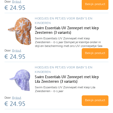
Groen Panterprint! Dit super schattige petje is
Door:
Bylout
Bekijk product
niet alleen een stijlvolle Zonnepetje aan de outfit
€ 24.95
van je…
HOEDJES EN PETJES VOOR BABY'S EN
KINDEREN
Swim Essentials UV Zonnepet met klep
Zeesterren (3 variants)
Swim Essentials UV Zonnepet met klep
Zeesterren - 0-1 jaar
Dompel je kleintje onder in
stijl en bescherming met ons UV-zonnepetje Sea
Star! Speciaal ontworpen voor de zonnige dagen,
Door:
Bylout
Bekijk product
biedt dit petje niet alleen een trendy look maar
€ 24.95
ook bescherming tegen…
HOEDJES EN PETJES VOOR BABY'S EN
KINDEREN
Swim Essentials UV Zonnepet met klep
Lila Zeesterren (3 variants)
Swim Essentials UV Zonnepet met klep Lila
Zeesterren - 0-1 jaar
Door:
Bylout
Bekijk product
€ 24.95