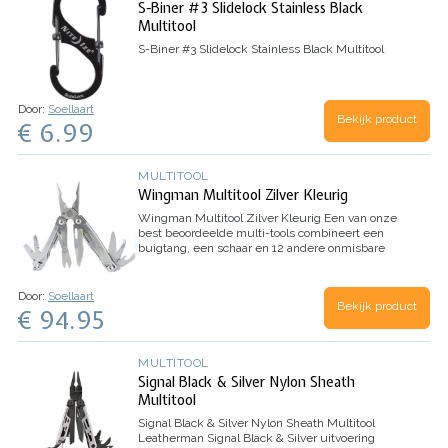
S-Biner #3 Slidelock Stainless Black
Multitool
S-Biner #3 Slidelock Stainless Black Multitool
Door:
Soellaart
Bekijk product
€ 6.99
MULTITOOL
Wingman Multitool Zilver Kleurig
Wingman Multitool Zilver Kleurig
Een van onze
best beoordeelde multi-tools combineert een
buigtang, een schaar en 12 andere onmisbare
gereedschappen.
Door:
Soellaart
Bekijk product
€ 94.95
MULTITOOL
Signal Black & Silver Nylon Sheath
Multitool
Signal Black & Silver Nylon Sheath Multitool
Leatherman Signal Black & Silver uitvoering