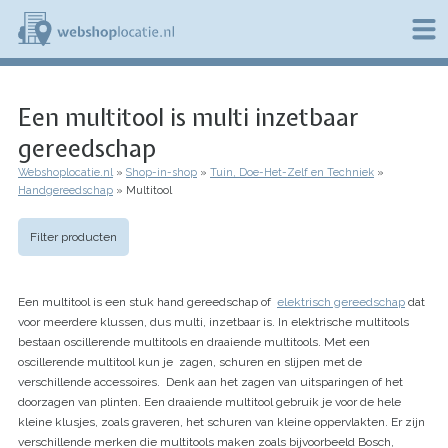
Overslaan
en
naar
de
W
inhoud
e
gaan
Een multitool is multi inzetbaar
b
s
gereedschap
h
o
Webshoplocatie.nl
Shop-in-shop
Tuin, Doe-Het-Zelf en Techniek
p
Kruimelpad
Handgereedschap
Multitool
l
o
c
Filter producten
a
t
i
Een multitool is een stuk hand gereedschap of
elektrisch gereedschap
dat
e
voor meerdere klussen, dus multi, inzetbaar is. In elektrische multitools
.
bestaan oscillerende multitools en draaiende multitools. Met een
n
l
oscillerende multitool kun je zagen, schuren en slijpen met de
verschillende accessoires. Denk aan het zagen van uitsparingen of het
doorzagen van plinten. Een draaiende multitool gebruik je voor de hele
kleine klusjes, zoals graveren, het schuren van kleine oppervlakten. Er zijn
verschillende merken die multitools maken zoals bijvoorbeeld Bosch,