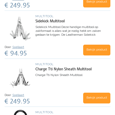
Bekijk product
€ 249.95
MULTITOOL
Sidekick Multitool
Sidekick Multitool
Deze handige multitool op
zakformaat is alles wat je nodig hebt om zaken
gedaan te krijgen. De Leatherman Sidekick
beschikt over 14 functies en is geschikt voor
bijvoorbeeld dagelijks gebruik,…
Door:
Soellaart
Bekijk product
€ 94.95
MULTITOOL
Charge Tti Nylon Sheath Multitool
Charge Tti Nylon Sheath Multitool
Door:
Soellaart
Bekijk product
€ 249.95
MULTITOOL