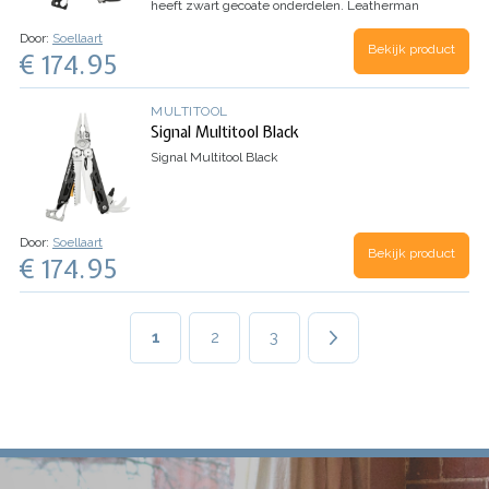
heeft zwart gecoate onderdelen. Leatherman
Signal is een echte Outdoor multitool, ontwikkeld
Door:
Soellaart
voor de avonturier, vissers en jagers. Naast de…
Bekijk product
€ 174.95
MULTITOOL
Signal Multitool Black
Signal Multitool Black
Door:
Soellaart
Bekijk product
€ 174.95
Paginering
Huidige
1
Page
2
Page
3
pagina