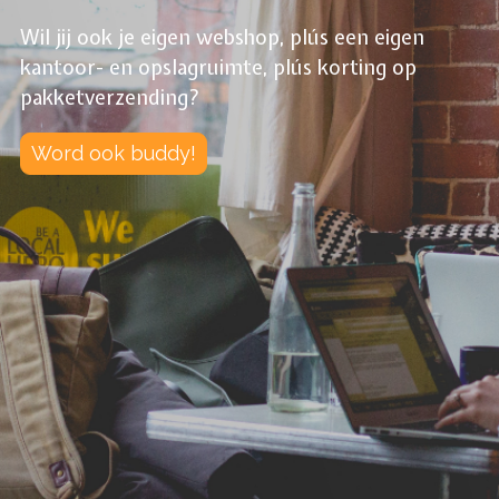
Wil jij ook je eigen webshop, plús een eigen
kantoor- en opslagruimte, plús korting op
pakketverzending?
Word ook buddy!