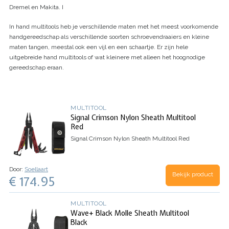
Dremel en Makita. I
In hand multitools heb je verschillende maten met het meest voorkomende
handgereedschap als verschillende soorten schroevendraaiers en kleine
maten tangen, meestal ook een vijl en een schaartje. Er zijn hele
uitgebreide hand multitools of wat kleinere met alleen het hoognodige
gereedschap eraan.
MULTITOOL
Signal Crimson Nylon Sheath Multitool
Red
Signal Crimson Nylon Sheath Multitool Red
Door:
Soellaart
Bekijk product
€ 174.95
MULTITOOL
Wave+ Black Molle Sheath Multitool
Black