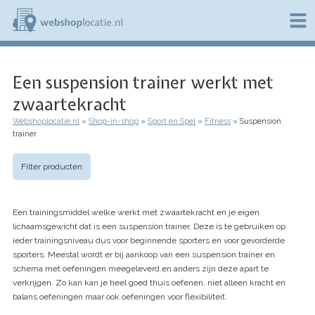
Overslaan
en
naar
de
W
inhoud
e
gaan
Een suspension trainer werkt met
b
s
zwaartekracht
h
o
Webshoplocatie.nl
Shop-in-shop
Sport en Spel
Fitness
Suspension
p
Kruimelpad
trainer
l
o
c
Filter producten
a
t
i
Een trainingsmiddel welke werkt met zwaartekracht en je eigen
e
lichaamsgewicht dat is een suspension trainer. Deze is te gebruiken op
.
ieder trainingsniveau dus voor beginnende sporters en voor gevorderde
n
l
sporters. Meestal wordt er bij aankoop van een suspension trainer en
schema met oefeningen meegeleverd en anders zijn deze apart te
verkrijgen. Zo kan kan je heel goed thuis oefenen, niet alleen kracht en
balans oefeningen maar ook oefeningen voor flexibiliteit.