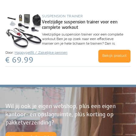
SUSPENSION TRAINER
Veelzijdige suspension trainer voor een
complete workout
Veelzijdige suspension trainer voor een complete
workout
Ben je op zoek naar een effectieve
manier om je hele lichaam te trainen? Dan is
deze veelzijdige suspension trainer de perfecte
Door:
Happygetfit / Zakelijke pennen
keuze voor jou. Met een suspension…
Bekijk product
€ 69.99
Wil jij ook je eigen webshop, plús een eigen
kantoor- en opslagruimte, plús korting op
pakketverzending?