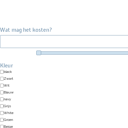
Wat mag het kosten?
Kleur
black
Zwart
Wit
Blauw
navy
Grijs
White
Groen
Beige