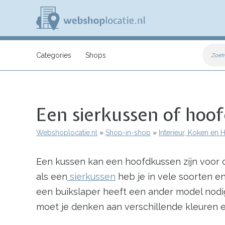
Overslaan
en
naar
de
inhoud
W
gaan
e
Categories
Shops
Zoek
b
s
h
o
p
Een sierkussen of hoo
l
o
c
Webshoplocatie.nl
Shop-in-shop
Interieur, Koken en
a
Kruimelpad
t
i
Een kussen kan een hoofdkussen zijn voor 
e
.
als een
sierkussen
heb je in vele soorten e
n
l
een buikslaper heeft een ander model nodig
moet je denken aan verschillende kleuren en