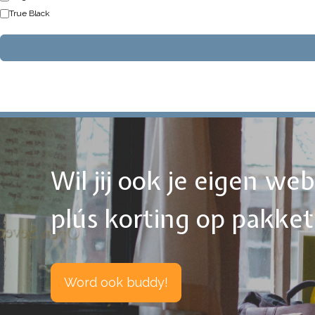
True Black
Wil jij ook je eigen w
plús korting op pakke
Word ook buddy!