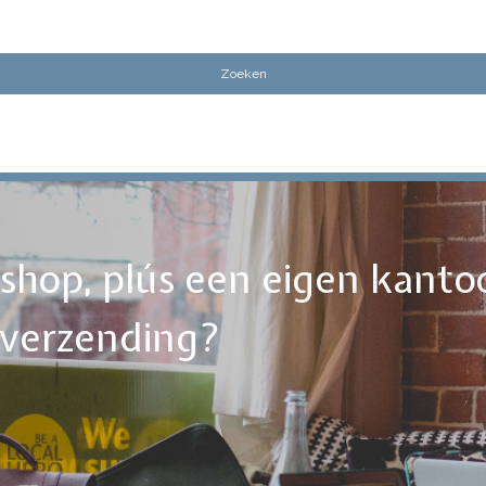
ebshop, plús een eigen kanto
tverzending?