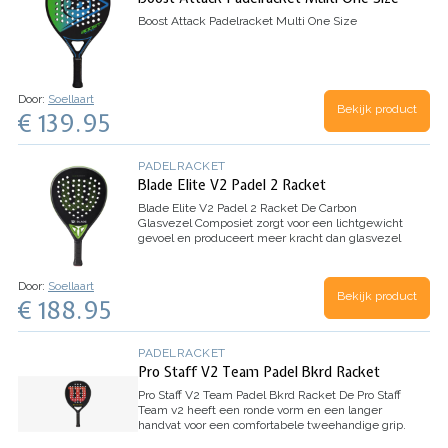
Boost Attack Padelracket Multi One Size
Door:
Soellaart
Bekijk product
€ 139.95
PADELRACKET
Blade Elite V2 Padel 2 Racket
Blade Elite V2 Padel 2 Racket
De Carbon
Glasvezel Composiet zorgt voor een lichtgewicht
gevoel en produceert meer kracht dan glasvezel
peddels. Zacht EVA Foam biedt een zacht gevoel
met indrukwekkende schokabsorptie, waardoor…
Door:
Soellaart
Bekijk product
€ 188.95
PADELRACKET
Pro Staff V2 Team Padel Bkrd Racket
Pro Staff V2 Team Padel Bkrd Racket
De Pro Staff
Team v2 heeft een ronde vorm en een langer
handvat voor een comfortabele tweehandige grip.
Het maakt het spel gemakkelijker voor spelers