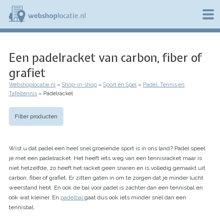
Overslaan
en
naar
de
W
inhoud
e
gaan
Een padelracket van carbon, fiber of
b
s
grafiet
h
o
Webshoplocatie.nl
Shop-in-shop
Sport en Spel
Padel, Tennis en
p
Kruimelpad
Tafeltennis
Padelracket
l
o
c
Filter producten
a
t
i
Wist u dat padel een heel snel groeiende sport is in ons land? Padel speel
e
je met een padelracket. Het heeft iets weg van een tennisracket maar is
.
niet hetzelfde, zo heeft het racket geen snaren en is volledig gemaakt uit
n
l
carbon, fiber of grafiet. Er zitten gaten in om te zorgen dat je minder lucht
weerstand hebt. En ook de bal voor padel is zachter dan een tennisbal en
ook wat kleiner. En
padelbal
gaat dus ook iets minder snel dan een
tennisbal.