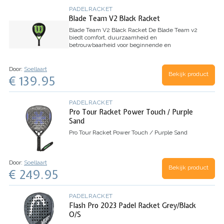
PADELRACKET
Blade Team V2 Black Racket
Blade Team V2 Black Racket
De Blade Team v2
biedt comfort, duurzaamheid en
betrouwbaarheid voor beginnende en
gevorderde padelspelers die aan hun spel
werken. Een stabiele Fiberglass Weave
constructie wordt gecombineerd met…
Door:
Soellaart
Bekijk product
€ 139.95
PADELRACKET
Pro Tour Racket Power Touch / Purple
Sand
Pro Tour Racket Power Touch / Purple Sand
Door:
Soellaart
Bekijk product
€ 249.95
PADELRACKET
Flash Pro 2023 Padel Racket Grey/Black
O/S