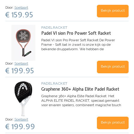
die nieuw zijn met padel. Met een…
Door:
Soellaart
Bekijk product
€ 159.95
PADELRACKET
Padel VI sion Pro Power Soft Racket
Padel VI sion Pro Power Soft Racket
De Power
Frame - Soft bat in zwart is onze kijk op de
bekende druppelvorm. We hebben de
traditionele vorm opnieuw ontworpen met
elementen die hem meer structuur stabiliteit en
een lange levensduur…
Door:
Soellaart
Bekijk product
€ 199.95
PADELRACKET
Graphene 360+ Alpha Elite Padel Racket
Graphene 360+ Alpha Elite Padel Racket
Het
ALPHA ELITE PADEL RACKET, speciaal gemaakt
voor ervaren spelers, combineert magische touch
en controle met moderne power.
Geef je touch,
precisie en power een boost met het ALPHA…
Door:
Soellaart
Bekijk product
€ 199.99