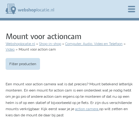
Overslaan
en
naar
de
W
inhoud
e
gaan
Mount voor actioncam
b
s
Webshoplocatie.nl
Shop-in-shop
Computer, Audio, Video en Telefoon
h
Kruimelpad
Video
Mount voor action cam
o
p
l
Filter producten
o
c
a
Een mount voor action camera wat is dat precies? Mount betekend letterlijk
t
i
monteren. En een mount for action cam is een onderdeel wat je nodig hebt
e
om je go pro of andere action cam ergens op te monteren of dat nu op een
.
helm is of op een statief of bijvoorbeeld op je fiets. Er zijn dus verschillende
n
mounts verkrijgbaar. Kijk eerst waar je je
action camera
op wilt zetten en
l
kies dan de mount de daar bij past