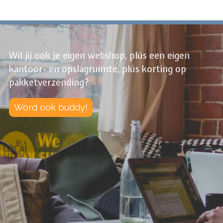
Wil jij ook je eigen webshop, plús een eigen
kantoor- en opslagruimte, plús korting op
pakketverzending?
Word ook buddy!