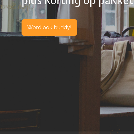
plús korting op pakke
Word ook buddy!