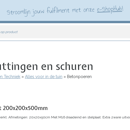
!
e-ShopHub
Stroomlijn jouw fulfilment met onze
 op product
ttingen en schuren
en Techniek
Alles voor in de tuin
Betonpoeren
echt 200x200x500mm
erkt.
Afmetingen: 20x20x50cm
Met M16 draadeind en stelplaat.
Extra zware uitvo