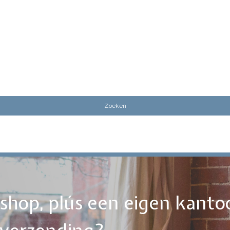
ebshop, plús een eigen kanto