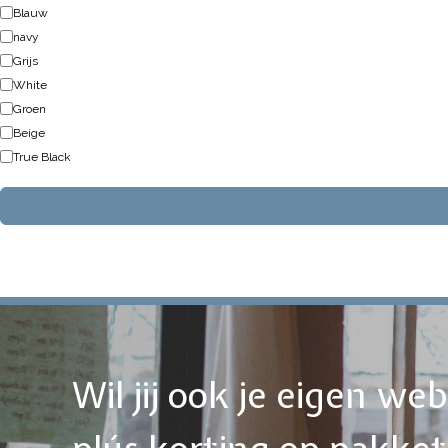
Blauw
navy
Grijs
White
Groen
Beige
True Black
Wil jij ook je eigen w