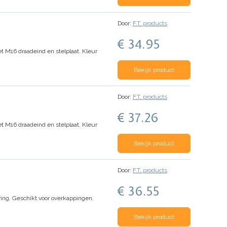
Door:
F.T. products
€ 34.95
t M16 draadeind en stelplaat.
Kleur
Bekijk product
Door:
F.T. products
€ 37.26
t M16 draadeind en stelplaat.
Kleur
Bekijk product
Door:
F.T. products
€ 36.55
ing.
Geschikt voor overkappingen,
Bekijk product