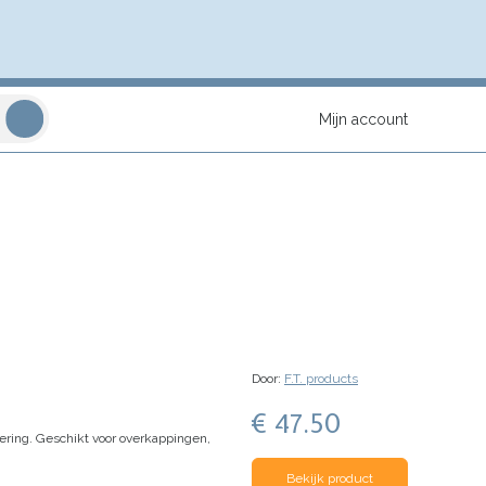
Mijn account
Door:
F.T. products
€ 47.50
ering.
Geschikt voor overkappingen,
Bekijk product