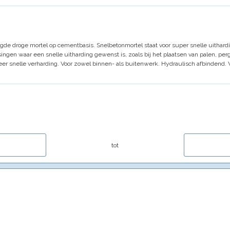
igde droge mortel op cementbasis. Snelbetonmortel staat voor super snelle uithard
ngen waar een snelle uitharding gewenst is, zoals bij het plaatsen van palen, perg
er snelle verharding.
Voor zowel binnen- als buitenwerk.
Hydraulisch afbindend.
tot