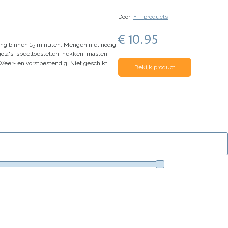
Door:
F.T. products
€ 10.95
ing binnen 15 minuten.
Mengen niet nodig.
ola's, speeltoestellen, hekken, masten,
Weer- en vorstbestendig.
Niet geschikt
Bekijk product