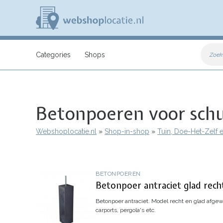
Overslaan
en
naar
de
inhoud
W
gaan
e
Categories
Shops
Zoek
b
s
h
o
p
Betonpoeren voor schu
l
o
c
Webshoplocatie.nl
Shop-in-shop
Tuin, Doe-Het-Zelf 
a
Kruimelpad
t
i
e
.
BETONPOEREN
n
Betonpoer antraciet glad r
l
Betonpoer antraciet.
Model recht en glad afgew
carports, pergola's etc.