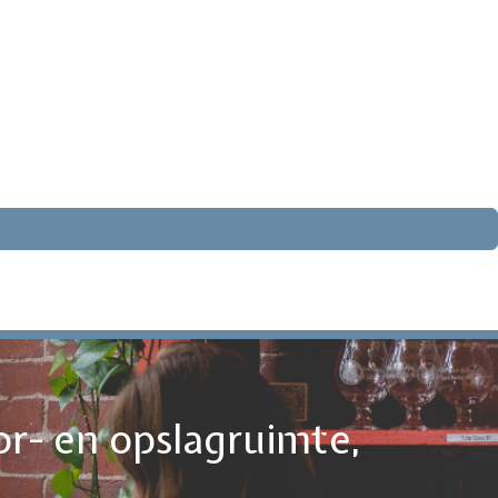
or- en opslagruimte,