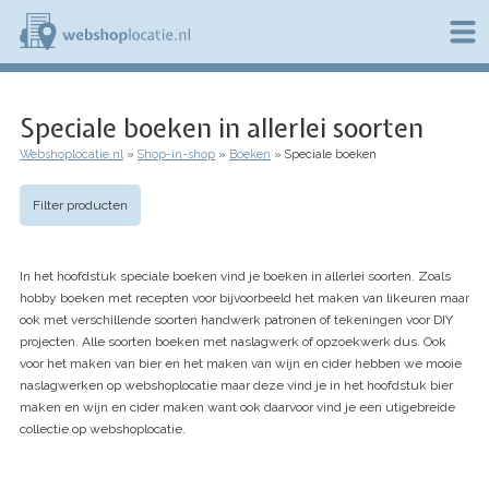
Overslaan
en
naar
de
W
inhoud
e
gaan
Speciale boeken in allerlei soorten
b
s
Webshoplocatie.nl
Shop-in-shop
Boeken
Speciale boeken
h
Kruimelpad
o
p
Filter producten
l
o
c
In het hoofdstuk speciale boeken vind je boeken in allerlei soorten. Zoals
a
t
hobby boeken met recepten voor bijvoorbeeld het maken van likeuren maar
i
ook met verschillende soorten handwerk patronen of tekeningen voor DIY
e
projecten. Alle soorten boeken met naslagwerk of opzoekwerk dus. Ook
.
voor het maken van bier en het maken van wijn en cider hebben we mooie
n
naslagwerken op webshoplocatie maar deze vind je in het hoofdstuk bier
l
maken en wijn en cider maken want ook daarvoor vind je een utigebreide
collectie op webshoplocatie.