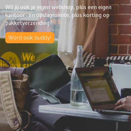
Wil jij ook je eigen webshop, plús een eigen
kantoor- en opslagruimte, plús korting op
pakketverzending?
Word ook buddy!