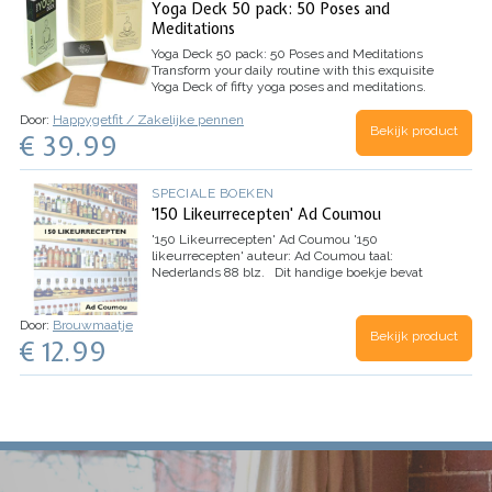
Yoga Deck 50 pack: 50 Poses and
Meditations
Yoga Deck 50 pack: 50 Poses and Meditations
Transform your daily routine with this exquisite
Yoga Deck of fifty yoga poses and meditations.
Suitable for beginners, experts, and instructors,
Door:
Happygetfit / Zakelijke pennen
each card provides clear instructions, benefits,
Bekijk product
€ 39.99
and…
SPECIALE BOEKEN
'150 Likeurrecepten' Ad Coumou
'150 Likeurrecepten' Ad Coumou
'150
likeurrecepten' auteur: Ad Coumou taal:
Nederlands 88 blz. Dit handige boekje bevat
een schat aan overheerlijke recepten voor in
totaal 150 likeuren van bloemen, kruiden,
gedroogde…
Door:
Brouwmaatje
Bekijk product
€ 12.99