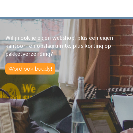
Wil jij ook je eigen webshop, plús een eigen
kantoor- en opslagruimte, plús korting op
pakketverzending?
Word ook buddy!