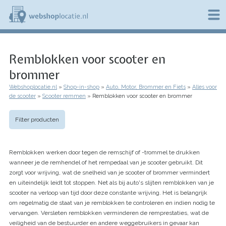
Overslaan
en
naar
de
W
inhoud
e
gaan
Remblokken voor scooter en
b
s
brommer
h
o
Webshoplocatie.nl
Shop-in-shop
Auto, Motor, Brommer en Fiets
Alles voor
p
Kruimelpad
de scooter
Scooter remmen
Remblokken voor scooter en brommer
l
o
c
Filter producten
a
t
i
Remblokken werken door tegen de remschijf of -trommel te drukken
e
wanneer je de remhendel of het rempedaal van je scooter gebruikt. Dit
.
zorgt voor wrijving, wat de snelheid van je scooter of brommer vermindert
n
l
en uiteindelijk leidt tot stoppen. Net als bij auto's slijten remblokken van je
scooter na verloop van tijd door deze constante wrijving. Het is belangrijk
om regelmatig de staat van je remblokken te controleren en indien nodig te
vervangen. Versleten remblokken verminderen de remprestaties, wat de
veiligheid van de bestuurder en andere weggebruikers in gevaar kan