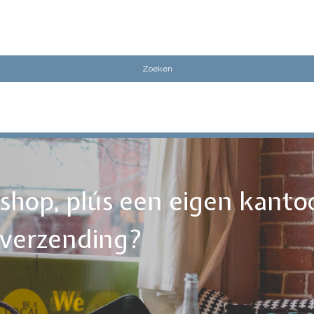
ebshop, plús een eigen kanto
tverzending?