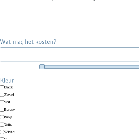
Wat mag het kosten?
Kleur
black
Zwart
Wit
Blauw
navy
Grijs
White