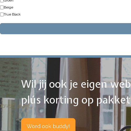
Groen
Beige
True Black
Wil jij ook je eigen w
plús korting op pakke
Word ook buddy!