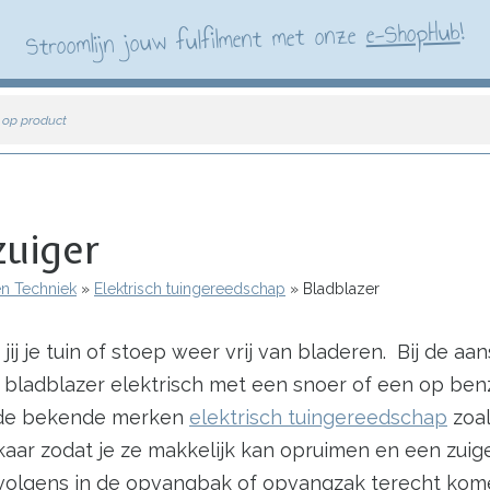
!
e-ShopHub
Stroomlijn jouw fulfilment met onze
 op product
zuiger
en Techniek
Elektrisch tuingereedschap
Bladblazer
ij je tuin of stoep weer vrij van bladeren. Bij de a
 bladblazer elektrisch met een snoer of een op ben
n de bekende merken
elektrisch tuingereedschap
zoal
lkaar zodat je ze makkelijk kan opruimen en een zui
rvolgens in de opvangbak of opvangzak terecht kom