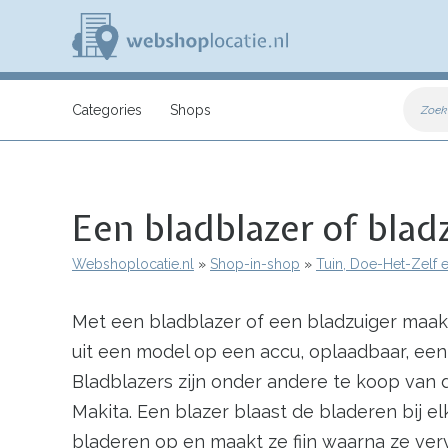
Overslaan
en
naar
de
inhoud
W
gaan
e
Categories
Shops
Zoek
b
s
h
o
p
Een bladblazer of blad
l
o
c
Webshoplocatie.nl
Shop-in-shop
Tuin, Doe-Het-Zelf 
a
Kruimelpad
t
i
Met een bladblazer of een bladzuiger maak j
e
.
uit een model op een accu, oplaadbaar, een
n
l
Bladblazers zijn onder andere te koop va
Makita. Een blazer blaast de bladeren bij e
bladeren op en maakt ze fijn waarna ze ve