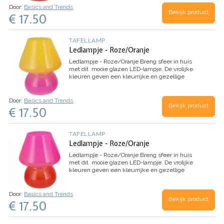
Door:
Basics and Trends
Bekijk product
€ 17.50
TAFELLAMP
Ledlampje - Roze/Oranje
Ledlampje - Roze/Oranje
Breng sfeer in huis
met dit mooie glazen LED-lampje. De vrolijke
kleuren geven een kleurrijke en gezellige
uitstraling, perfect voor elke ruimte. Of je de
lamp nu…
Door:
Basics and Trends
Bekijk product
€ 17.50
TAFELLAMP
Ledlampje - Roze/Oranje
Ledlampje - Roze/Oranje
Breng sfeer in huis
met dit mooie glazen LED-lampje. De vrolijke
kleuren geven een kleurrijke en gezellige
uitstraling, perfect voor elke ruimte. Of je de
lamp nu…
Door:
Basics and Trends
Bekijk product
€ 17.50