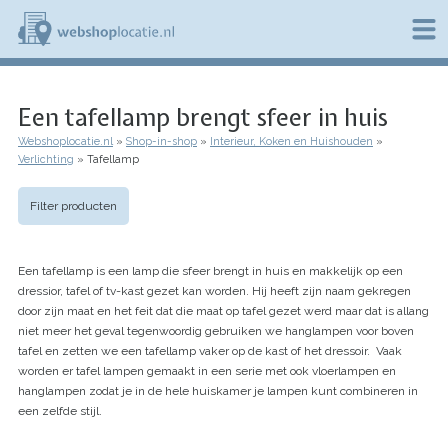
Overslaan
en
naar
de
W
inhoud
e
gaan
Een tafellamp brengt sfeer in huis
b
s
Webshoplocatie.nl
Shop-in-shop
Interieur, Koken en Huishouden
h
Kruimelpad
Verlichting
Tafellamp
o
p
l
Filter producten
o
c
a
Een tafellamp is een lamp die sfeer brengt in huis en makkelijk op een
t
i
dressior, tafel of tv-kast gezet kan worden. Hij heeft zijn naam gekregen
e
door zijn maat en het feit dat die maat op tafel gezet werd maar dat is allang
.
niet meer het geval tegenwoordig gebruiken we hanglampen voor boven
n
tafel en zetten we een tafellamp vaker op de kast of het dressoir. Vaak
l
worden er tafel lampen gemaakt in een serie met ook vloerlampen en
hanglampen zodat je in de hele huiskamer je lampen kunt combineren in
een zelfde stijl.