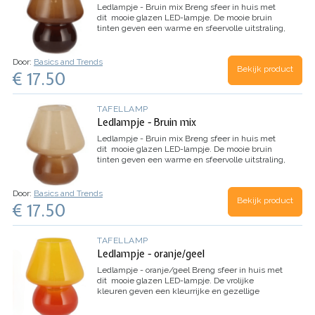
Ledlampje - Bruin mix
Breng sfeer in huis met
dit mooie glazen LED-lampje. De mooie bruin
tinten geven een warme en sfeervolle uitstraling,
perfect voor elke ruimte. Of je de lamp nu op…
Door:
Basics and Trends
Bekijk product
€ 17.50
TAFELLAMP
Ledlampje - Bruin mix
Ledlampje - Bruin mix
Breng sfeer in huis met
dit mooie glazen LED-lampje. De mooie bruin
tinten geven een warme en sfeervolle uitstraling,
perfect voor elke ruimte. Of je de lamp nu op…
Door:
Basics and Trends
Bekijk product
€ 17.50
TAFELLAMP
Ledlampje - oranje/geel
Ledlampje - oranje/geel
Breng sfeer in huis met
dit mooie glazen LED-lampje. De vrolijke
kleuren geven een kleurrijke en gezellige
uitstraling, perfect voor elke ruimte. Of je de
lamp nu…