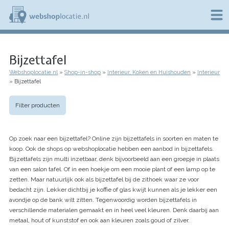
Overslaan
en
naar
de
W
inhoud
e
gaan
Bijzettafel
b
s
Webshoplocatie.nl
Shop-in-shop
Interieur, Koken en Huishouden
Interieur
h
Kruimelpad
Bijzettafel
o
p
l
Filter producten
o
c
a
Op zoek naar een bijzettafel? Online zijn bijzettafels in soorten en maten te
t
i
koop. Ook de shops op webshoplocatie hebben een aanbod in bijzettafels.
e
Bijzettafels zijn multi inzetbaar, denk bijvoorbeeld aan een groepje in plaats
.
van een salon tafel. Of in een hoekje om een mooie plant of een lamp op te
n
zetten. Maar natuurlijk ook als bijzettafel bij de zithoek waar ze voor
l
bedacht zijn. Lekker dichtbij je koffie of glas kwijt kunnen als je lekker een
avondje op de bank wilt zitten. Tegenwoordig worden bijzettafels in
verschillende materialen gemaakt en in heel veel kleuren. Denk daarbij aan
metaal, hout of kunststof en ook aan kleuren zoals goud of zilver.