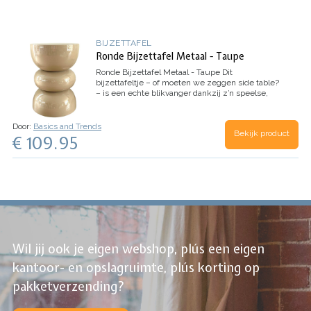
BIJZETTAFEL
Ronde Bijzettafel Metaal - Taupe
Ronde Bijzettafel Metaal - Taupe
Dit
bijzettafeltje – of moeten we zeggen side table?
– is een echte blikvanger dankzij z’n speelse,
ronde vorm en trendy taupe kleur. Met een
hoogte van 43 cm en…
Door:
Basics and Trends
Bekijk product
€ 109.95
Wil jij ook je eigen webshop, plús een eigen
kantoor- en opslagruimte, plús korting op
pakketverzending?