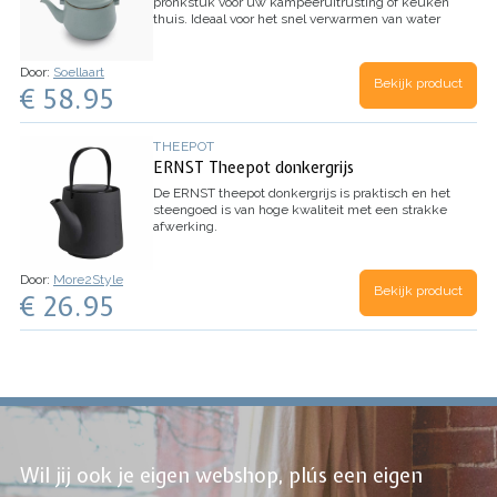
pronkstuk voor uw kampeeruitrusting of keuken
thuis. Ideaal voor het snel verwarmen van water
voor kampkoffie, thee, warme chocolademelk en
meer. Deze waterkoker heeft een met de hand…
Door:
Soellaart
Bekijk product
€ 58.95
THEEPOT
ERNST Theepot donkergrijs
De ERNST theepot donkergrijs is praktisch en het
steengoed is van hoge kwaliteit met een strakke
afwerking.
Door:
More2Style
Bekijk product
€ 26.95
Wil jij ook je eigen webshop, plús een eigen