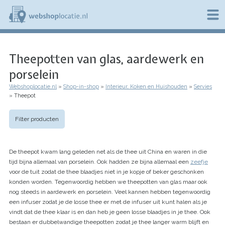
Overslaan
en
naar
de
W
inhoud
e
gaan
Theepotten van glas, aardewerk en
b
s
porselein
h
o
Webshoplocatie.nl
Shop-in-shop
Interieur, Koken en Huishouden
Servies
p
Kruimelpad
Theepot
l
o
c
Filter producten
a
t
i
De theepot kwam lang geleden net als de thee uit China en waren in die
e
tijd bijna allemaal van porselein. Ook hadden ze bijna allemaal een
zeefje
.
voor de tuit zodat de thee blaadjes niet in je kopje of beker geschonken
n
l
konden worden. Tegenwoordig hebben we theepotten van glas maar ook
nog steeds in aardewerk en porselein. Veel kannen hebben tegenwoordig
een infuser zodat je de losse thee er met de infuser uit kunt halen als je
vindt dat de thee klaar is en dan heb je geen losse blaadjes in je thee. Ook
bestaan er dubbelwandige theepotten zodat je thee langer warm blijft en