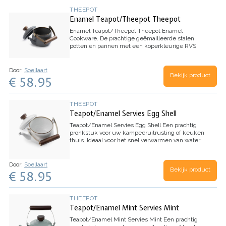
THEEPOT
Enamel Teapot/Theepot Theepot
Enamel Teapot/Theepot Theepot
Enamel
Cookware. De prachtige geëmailleerde stalen
potten en pannen met een koperkleurige RVS
stootrand maken elke tafel mooier: of u nu
buiten eet of een beetje buiten naar binnen
brengt. Elk item…
Door:
Soellaart
Bekijk product
€ 58.95
THEEPOT
Teapot/Enamel Servies Egg Shell
Teapot/Enamel Servies Egg Shell
Een prachtig
pronkstuk voor uw kampeeruitrusting of keuken
thuis. Ideaal voor het snel verwarmen van water
voor kampkoffie, thee, warme chocolademelk en
meer. Deze waterkoker heeft een met de hand…
Door:
Soellaart
Bekijk product
€ 58.95
THEEPOT
Teapot/Enamel Mint Servies Mint
Teapot/Enamel Mint Servies Mint
Een prachtig