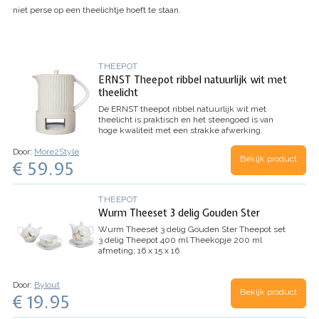
niet perse op een theelichtje hoeft te staan.
THEEPOT
ERNST Theepot ribbel natuurlijk wit met
theelicht
De ERNST theepot ribbel natuurlijk wit met
theelicht is praktisch en het steengoed is van
hoge kwaliteit met een strakke afwerking.
Door:
More2Style
Bekijk product
€ 59.95
THEEPOT
Wurm Theeset 3 delig Gouden Ster
Wurm Theeset 3 delig Gouden Ster
Theepot set
3 delig
Theepot 400 ml
Theekopje 200 ml
afmeting; 16 x 15 x 16
Door:
Bylout
Bekijk product
€ 19.95