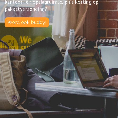
kantoor- en opslagruimte, plús korting op
pakketverzending?
Word ook buddy!