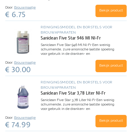
voedingsmiddelenindustrie. Maakt tanks en
Door:
Brouwmaatje
apparatuur brandschoon en vermijdt de opbouw
Bekijk product
€ 6.75
van mineralen Wordt…
REINIGINGSMIDDEL EN BORSTELS VOOR
BROUWAPPARATEN
Saniclean Five Star 946 Ml Nl-Fr
Saniclean Five Star 946 Ml Nl-Fr
Een weinig
schuimende, zure anionische laatste spoeling
voor gebruik in de dranken- en
voedingsmiddelenindustrie. Maakt tanks en
Door:
Brouwmaatje
apparatuur brandschoon en vermijdt de opbouw
Bekijk product
€ 30.00
van mineralen Wordt niet…
REINIGINGSMIDDEL EN BORSTELS VOOR
BROUWAPPARATEN
Saniclean Five Star 3,78 Liter Nl-Fr
Saniclean Five Star 3,78 Liter Nl-Fr
Een weinig
schuimende, zure anionische laatste spoeling
voor gebruik in de dranken- en
voedingsmiddelenindustrie. Maakt tanks en
Door:
Brouwmaatje
apparatuur brandschoon en vermijdt de opbouw
Bekijk product
€ 74.99
van mineralen Wordt niet…