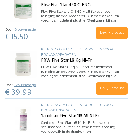
Pbw Five Star 450 G ENG
Pbw Five Star 450 G ENG
Multifunctioneel
reinigingsmiddel voor gebruik in de dranken- en
voedingsmiddelenindustrie. Werkzaam bij alle
temperaturen Verwijdert hardnekkige vlekken
Door:
Brouwmaatje
en restanten van aangekoekt zetmeel,…
Bekijk product
€ 15.50
REINIGINGSMIDDEL EN BORSTELS VOOR
BROUWAPPARATEN
PBW Five Star 1,8 Kg Nl-Fr
PBW Five Star 1,8 Kg Nl-Fr
Multifunctioneel
reinigingsmiddel voor gebruik in de dranken- en
voedingsmiddelenindustrie. Werkzaam bij alle
temperaturen Verwijdert hardnekkige vlekken
Door:
Brouwmaatje
en restanten van aangekoekt zetmeel,…
Bekijk product
€ 39.99
REINIGINGSMIDDEL EN BORSTELS VOOR
BROUWAPPARATEN
Saniclean Five Star 118 Ml Nl-Fr
Saniclean Five Star 118 Ml Nl-Fr
Een weinig
schuimende, zure anionische laatste spoeling
voor gebruik in de dranken- en