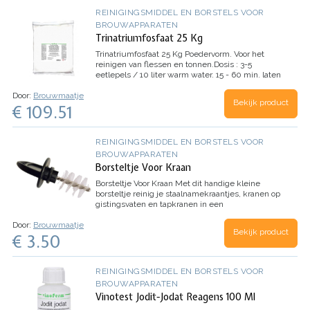
REINIGINGSMIDDEL EN BORSTELS VOOR
BROUWAPPARATEN
Trinatriumfosfaat 25 Kg
Trinatriumfosfaat 25 Kg
Poedervorm. Voor het
reinigen van flessen en tonnen.Dosis : 3-5
eetlepels / 10 liter warm water. 15 - 60 min. laten
weken. Spoelen met zuiver water. Enkel voor
Door:
Brouwmaatje
professionele klanten met een btw-…
Bekijk product
€ 109.51
REINIGINGSMIDDEL EN BORSTELS VOOR
BROUWAPPARATEN
Borsteltje Voor Kraan
Borsteltje Voor Kraan
Met dit handige kleine
borsteltje reinig je staalnamekraantjes, kranen op
gistingsvaten en tapkranen in een
oogwenk.Lengte: 3,5 cm; 5,5 cm inclusief
Door:
Brouwmaatje
handvat
Bekijk product
€ 3.50
REINIGINGSMIDDEL EN BORSTELS VOOR
BROUWAPPARATEN
Vinotest Jodit-Jodat Reagens 100 Ml