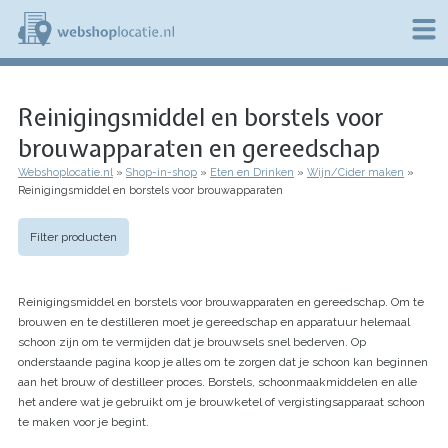
Overslaan
en
naar
de
W
inhoud
e
gaan
Reinigingsmiddel en borstels voor
b
s
brouwapparaten en gereedschap
h
o
Webshoplocatie.nl
Shop-in-shop
Eten en Drinken
Wijn/Cider maken
p
Kruimelpad
Reinigingsmiddel en borstels voor brouwapparaten
l
o
c
Filter producten
a
t
i
Reinigingsmiddel en borstels voor brouwapparaten en gereedschap. Om te
e
brouwen en te destilleren moet je gereedschap en apparatuur helemaal
.
schoon zijn om te vermijden dat je brouwsels snel bederven. Op
n
l
onderstaande pagina koop je alles om te zorgen dat je schoon kan beginnen
aan het brouw of destilleer proces. Borstels, schoonmaakmiddelen en alle
het andere wat je gebruikt om je brouwketel of vergistingsapparaat schoon
te maken voor je begint.