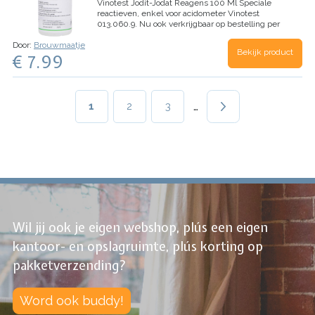
Vinotest Jodit-Jodat Reagens 100 Ml
Speciale
reactieven, enkel voor acidometer Vinotest
013.060.9. Nu ook verkrijgbaar op bestelling per
liter.
Door:
Brouwmaatje
Bekijk product
€ 7.99
Paginering
…
Huidige
1
Page
2
Page
3
pagina
Wil jij ook je eigen webshop, plús een eigen
kantoor- en opslagruimte, plús korting op
pakketverzending?
Word ook buddy!