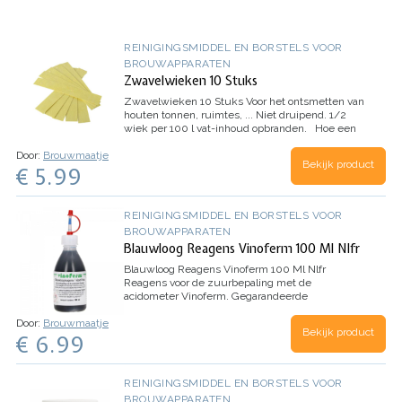
REINIGINGSMIDDEL EN BORSTELS VOOR
BROUWAPPARATEN
Zwavelwieken 10 Stuks
Zwavelwieken 10 Stuks
Voor het ontsmetten van
houten tonnen, ruimtes, ... Niet druipend. 1/2
wiek per 100 l vat-inhoud opbranden. Hoe een
houten ton gebruiken en onderhouden? Het
Door:
Brouwmaatje
gebruik van houten tonnen…
Bekijk product
€ 5.99
REINIGINGSMIDDEL EN BORSTELS VOOR
BROUWAPPARATEN
Blauwloog Reagens Vinoferm 100 Ml Nlfr
Blauwloog Reagens Vinoferm 100 Ml Nlfr
Reagens voor de zuurbepaling met de
acidometer Vinoferm. Gegarandeerde
kwaliteit.Etiket in Nederlands & Frans. Kan ik in
Door:
Brouwmaatje
plaats van de zuurgraad van mijn most de pH
Bekijk product
€ 6.99
meten?Neen! De zuurgraad…
REINIGINGSMIDDEL EN BORSTELS VOOR
BROUWAPPARATEN