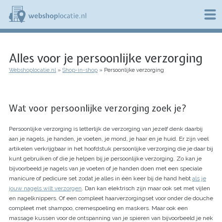
Overslaan
en
naar
de
W
inhoud
e
gaan
Alles voor je persoonlijke verzorging
b
s
Webshoplocatie.nl
Shop-in-shop
Persoonlijke verzorging
h
Kruimelpad
o
p
l
Wat voor persoonlijke verzorging zoek je?
o
c
a
Persoonlijke verzorging is letterlijk de verzorging van jezelf denk daarbij
t
aan je nagels, je handen, je voeten, je mond, je haar en je huid. Er zijn veel
i
artikelen verkrijgbaar in het hoofdstuk persoonlijke verzorging die je daar bij
e
kunt gebruiken of die je helpen bij je persoonlijke verzorging. Zo kan je
.
bijvoorbeeld je nagels van je voeten of je handen doen met een speciale
n
manicure of pedicure set zodat je alles in één keer bij de hand hebt
als je
l
jouw nagels wilt verzorgen
. Dan kan elektrisch zijn maar ook set met vijlen
en nagelknippers. Of een compleet haarverzorgingset voor onder de douche
compleet met shampoo, cremespoeling en maskers. Maar ook een
massage kussen voor de ontspanning van je spieren van bijvoorbeeld je nek