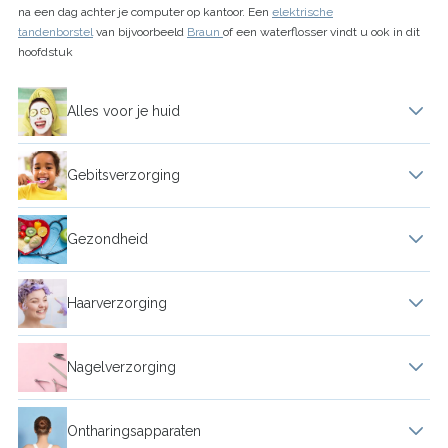
na een dag achter je computer op kantoor. Een
elektrische
tandenborstel
van bijvoorbeeld
Braun
of een waterflosser vindt u ook in dit
hoofdstuk
Alles voor je huid
Bodymist
Gebitsverzorging
Insecten creme en spray
tand verzorging en bescherming
Gezondheid
Zonnebrand
Elektrische tandenborstel
Activitytracker
Haarverzorging
Zonnebrandolie
Flosser
Hygiene materiaal
Crèmespoeling
Nagelverzorging
Etherische olie
Borstel voor elektrische tandenborstel
Zelfzorgmiddelen
Föhn
Manicureset
Ontharingsapparaten