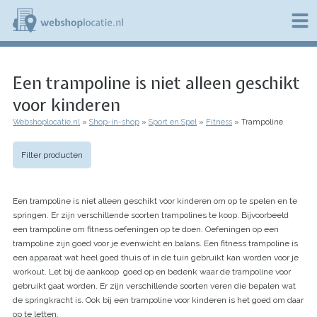
Overslaan
en
naar
de
W
inhoud
e
gaan
Een trampoline is niet alleen geschikt
b
s
voor kinderen
h
o
Webshoplocatie.nl
Shop-in-shop
Sport en Spel
Fitness
Trampoline
p
Kruimelpad
l
o
Filter producten
c
a
t
Een trampoline is niet alleen geschikt voor kinderen om op te spelen en te
i
springen. Er zijn verschillende soorten trampolines te koop. Bijvoorbeeld
e
een trampoline om fitness oefeningen op te doen. Oefeningen op een
.
n
trampoline zijn goed voor je evenwicht en balans. Een fitness trampoline is
l
een apparaat wat heel goed thuis of in de tuin gebruikt kan worden voor je
workout. Let bij de aankoop goed op en bedenk waar de trampoline voor
gebruikt gaat worden. Er zijn verschillende soorten veren die bepalen wat
de springkracht is. Ook bij een trampoline voor kinderen is het goed om daar
op te letten.