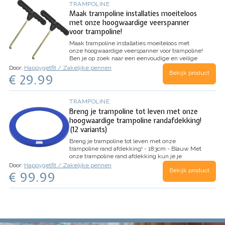
TRAMPOLINE
Maak trampoline installaties moeiteloos
met onze hoogwaardige veerspanner
voor trampoline!
Maak trampoline installaties moeiteloos met
onze hoogwaardige veerspanner voor trampoline!
Ben je op zoek naar een eenvoudige en veilige
manier om je trampoline te installeren? Dan is
Door:
Happygetfit / Zakelijke pennen
Bekijk product
onze trampoline veerspanner de perfecte
€ 29.99
oplossing voor jou!
Onze veerspanner is gemaakt
van…
TRAMPOLINE
Breng je trampoline tot leven met onze
hoogwaardige trampoline randafdekking!
(12 variants)
Breng je trampoline tot leven met onze
trampoline rand afdekking! - 183cm - Blauw
Met
onze trampoline rand afdekking kun je je
trampoline nieuw leven inblazen en je kinderen
Door:
Happygetfit / Zakelijke pennen
Bekijk product
een veilige en plezierige springervaring bieden.
€ 99.99
Onze randafdekking is speciaal ontworpen voor
ronde…