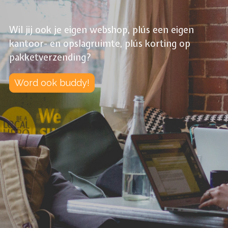
Wil jij ook je eigen webshop, plús een eigen
kantoor- en opslagruimte, plús korting op
pakketverzending?
Word ook buddy!