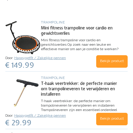
TRAMPOLINE
Mini fitness trampoline voor cardio en
gewichtsverlies
Mini fitness trampoline voor cardio en
gewichtsverlies
Op zoek naar een leuke en
effectieve manier om aan je conditie te werken?
Dan is de mini fitness trampoline met handgreep
Door:
Happygetfit / Zakelijke pennen
de perfecte oplossing voor jou. Deze trampoline…
Bekijk product
€ 149.99
TRAMPOLINE
T-haak veertrekker: de perfecte manier
om trampolineveren te verwijderen en
installeren
T-haak veertrekker: de perfecte manier om
trampolineveren te verwijderen en installeren
Trampolineveren zijn een essentieel onderdeel
van elke trampoline. Ze zorgen voor de
Door:
Happygetfit / Zakelijke pennen
Bekijk product
sprongkracht en het comfort van de trampoline.
€ 29.99
Trampolineveren moeten regelmatig…