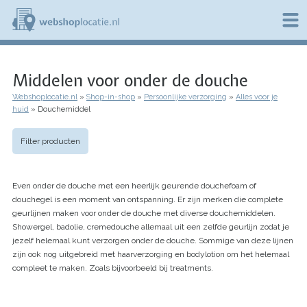
Overslaan
en
naar
de
W
inhoud
e
gaan
Middelen voor onder de douche
b
s
Webshoplocatie.nl
Shop-in-shop
Persoonlijke verzorging
Alles voor je
h
Kruimelpad
huid
Douchemiddel
o
p
l
Filter producten
o
c
a
Even onder de douche met een heerlijk geurende douchefoam of
t
i
douchegel is een moment van ontspanning. Er zijn merken die complete
e
geurlijnen maken voor onder de douche met diverse douchemiddelen.
.
Showergel, badolie, cremedouche allemaal uit een zelfde geurlijn zodat je
n
jezelf helemaal kunt verzorgen onder de douche. Sommige van deze lijnen
l
zijn ook nog uitgebreid met haarverzorging en bodylotion om het helemaal
compleet te maken. Zoals bijvoorbeeld bij treatments.