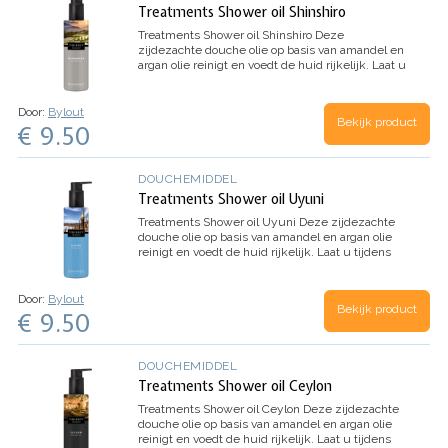
Treatments Shower oil Shinshiro
Treatments Shower oil Shinshiro
Deze
zijdezachte douche olie op basis van amandel en
argan olie reinigt en voedt de huid rijkelijk. Laat u
tijdens dit douche ritueel meevoeren naar het
mooie Japanse Shinshiro
…
Door:
Bylout
Bekijk product
€ 9.50
DOUCHEMIDDEL
Treatments Shower oil Uyuni
Treatments Shower oil Uyuni
Deze zijdezachte
douche olie op basis van amandel en argan olie
reinigt en voedt de huid rijkelijk. Laat u tijdens
dit douche ritueel meevoeren naar de warme
weldaad van Bolivia.
…
Door:
Bylout
Bekijk product
€ 9.50
DOUCHEMIDDEL
Treatments Shower oil Ceylon
Treatments Shower oil Ceylon
Deze zijdezachte
douche olie op basis van amandel en argan olie
reinigt en voedt de huid rijkelijk. Laat u tijdens