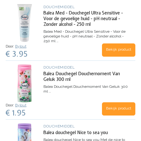
DOUCHEMIDDEL
Balea Med - Douchegel Ultra Sensitive -
Voor de gevoelige huid - pH neutraal -
Zonder alcohol - 250 ml
Balea Med - Douchegel Ultra Sensitive - Voor de
gevoelige huid - pH neutraal - Zonder alcohol -
250 ml
…
Door:
Bylout
Bekijk product
€ 3.95
DOUCHEMIDDEL
Balea Douchegel Douchemoment Van
Geluk 300 ml
Balea Douchegel Douchemoment Van Geluk 300
ml
…
Door:
Bylout
Bekijk product
€ 1.95
DOUCHEMIDDEL
Balea douchegel Nice to sea you
Balea douchegel Nice to sea you
Met de nice to