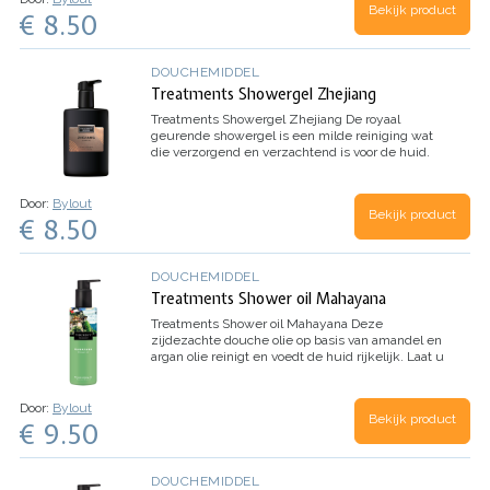
Bekijk product
€ 8.50
DOUCHEMIDDEL
Treatments Showergel Zhejiang
Treatments Showergel Zhejiang
De royaal
geurende showergel is een milde reiniging wat
die verzorgend en verzachtend is voor de huid.
In…
Door:
Bylout
Bekijk product
€ 8.50
DOUCHEMIDDEL
Treatments Shower oil Mahayana
Treatments Shower oil Mahayana
Deze
zijdezachte douche olie op basis van amandel en
argan olie reinigt en voedt de huid rijkelijk. Laat u
tijdens dit douche ritueel meevoeren. Droom
tijdens dit douche ritueel mee naar het…
Door:
Bylout
Bekijk product
€ 9.50
DOUCHEMIDDEL