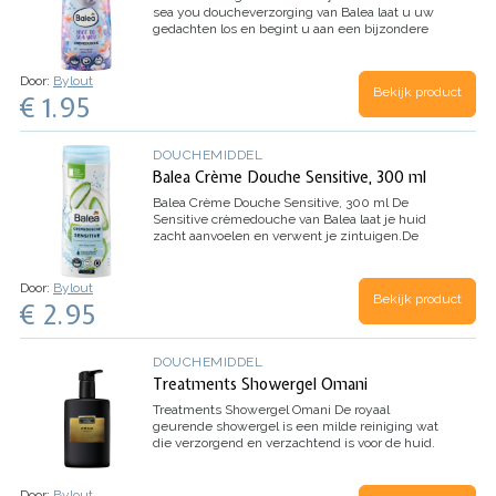
sea you doucheverzorging van Balea laat u uw
gedachten los en begint u aan een bijzondere
reis. Een heerlijke verzorging en een
betoverende geur wachten op u, die uw
zintuigen…
Door:
Bylout
Bekijk product
€ 1.95
DOUCHEMIDDEL
Balea Crème Douche Sensitive, 300 ml
Balea Crème Douche Sensitive, 300 ml
De
Sensitive crèmedouche van Balea laat je huid
zacht aanvoelen en verwent je zintuigen.De
formule met aloë vera en melkeiwit beschermt
je huid tegen uitdrogen en is…
Door:
Bylout
Bekijk product
€ 2.95
DOUCHEMIDDEL
Treatments Showergel Omani
Treatments Showergel Omani
De royaal
geurende showergel is een milde reiniging wat
die verzorgend en verzachtend is voor de huid.
Het sultanaat Oman is een nog nauwelijks
ontdekt en fascinerend…
Door:
Bylout