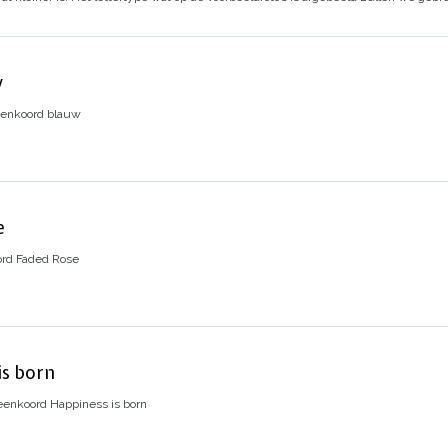
w
peenkoord blauw
e
ord Faded Rose
is born
eenkoord Happiness is born