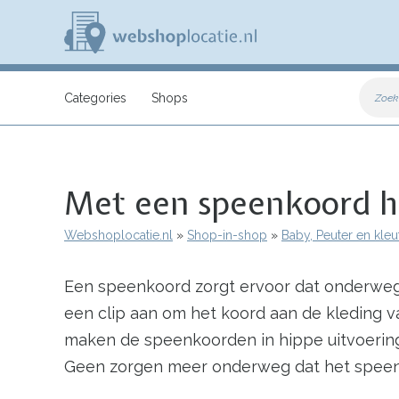
Overslaan
en
naar
de
inhoud
W
gaan
e
Categories
Shops
Zoek
b
s
h
o
p
Met een speenkoord he
l
o
c
Webshoplocatie.nl
Shop-in-shop
Baby, Peuter en kleu
a
Kruimelpad
t
i
Een speenkoord zorgt ervoor dat onderweg in
e
.
een clip aan om het koord aan de kleding 
n
l
maken de speenkoorden in hippe uitvoeringe
Geen zorgen meer onderweg dat het speentje