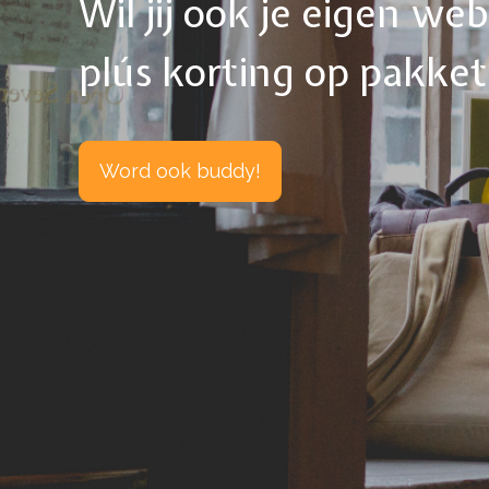
Wil jij ook je eigen w
plús korting op pakke
Word ook buddy!