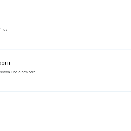
Wings
born
 speen Elodie newborn