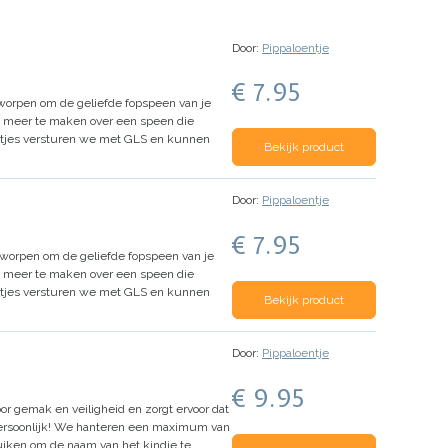
Door:
Pippaloentje
€ 7.95
tworpen om de geliefde fopspeen van je
en meer te maken over een speen die
etjes versturen we met GLS en kunnen
Bekijk product
Door:
Pippaloentje
€ 7.95
tworpen om de geliefde fopspeen van je
en meer te maken over een speen die
etjes versturen we met GLS en kunnen
Bekijk product
Door:
Pippaloentje
€ 9.95
or gemak en veiligheid en zorgt ervoor dat
rsoonlijk!
We hanteren een maximum van
ruiken om de naam van het kindje te