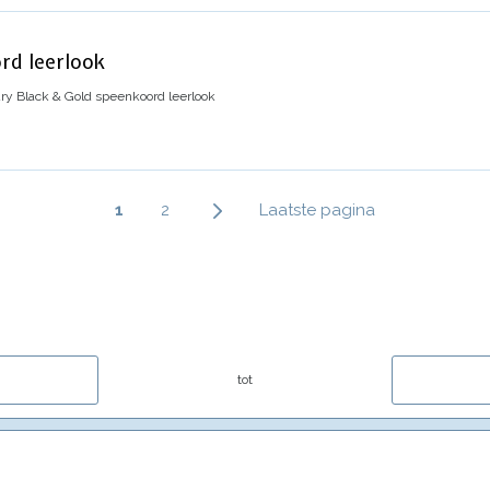
rd leerlook
ry Black & Gold speenkoord leerlook
Paginering
Huidige
1
Page
2
Laatste
Laatste pagina
pagina
pagina
tot