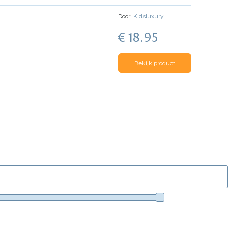
Door:
Kidsluxury
€ 18.95
Bekijk product