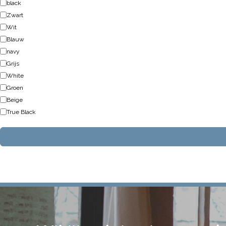
black
Zwart
Wit
Blauw
navy
Grijs
White
Groen
Beige
True Black