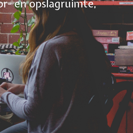
or- en opslagruimte,