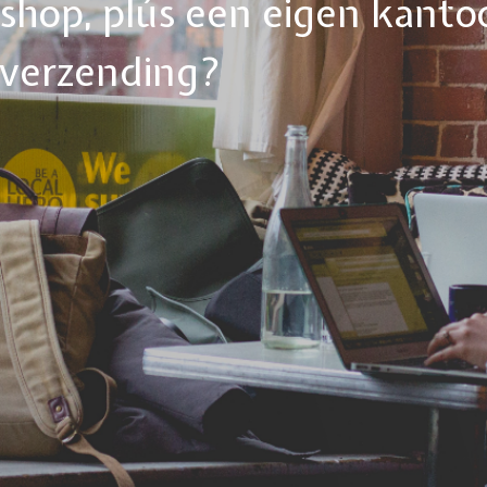
ebshop, plús een eigen kanto
tverzending?