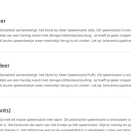
eer
nctionaliteit samenbrengt: het Done by Deer Speenkoord Jelly.
Dit speenkoord is on
ddel van een handig koord met stevige klittenbandsluiting. Je hoeft je geen zorg
dit leuke speendoekje weer makkelijk terug kunt vinden.
Let op: brievenbuspakk
Deer
nctionaliteit samenbrengt: het Done by Deer Speenkoord Puffy.
Dit speenkoord is on
ddel van een handig koord met stevige klittenbandsluiting. Je hoeft je geen zorg
dit leuke speendoekje weer makkelijk terug kunt vinden.
Let op: brievenbuspakk
ants)
tbij met dit mooie speenkoord met naam.
Dit praktische speenkoord is ontworpen vo
k is.
We borduren de naam van het kindje op het speenkoord. Stijlvol, handig en pe
t kleiner is.
Het lettertype wat op de voorbeeldfoto’s is afgebeeld zullen we geb