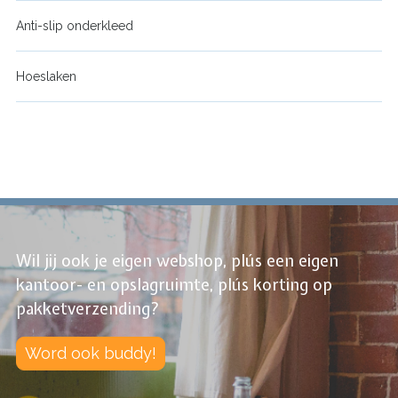
Anti-slip onderkleed
Hoeslaken
Wil jij ook je eigen webshop, plús een eigen
kantoor- en opslagruimte, plús korting op
pakketverzending?
Word ook buddy!