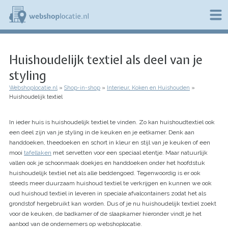
Overslaan
en
naar
de
W
inhoud
e
gaan
Huishoudelijk textiel als deel van je
b
s
styling
h
o
Webshoplocatie.nl
Shop-in-shop
Interieur, Koken en Huishouden
p
Kruimelpad
Huishoudelijk textiel
l
o
c
In ieder huis is huishoudelijk textiel te vinden. Zo kan huishoudtextiel ook
a
een deel zijn van je styling in de keuken en je eetkamer. Denk aan
t
handdoeken, theedoeken en schort in kleur en stijl van je keuken of een
i
mooi
tafellaken
met servetten voor een speciaal etentje. Maar natuurlijk
e
vallen ook je schoonmaak doekjes en handdoeken onder het hoofdstuk
.
huishoudelijk textiel net als alle beddengoed. Tegenwoordig is er ook
n
steeds meer duurzaam huishoud textiel te verkrijgen en kunnen we ook
l
oud huishoud textiel in leveren in speciale afvalcontainers zodat het als
grondstof hergebruikt kan worden. Dus of je nu huishoudelijk textiel zoekt
voor de keuken, de badkamer of de slaapkamer hieronder vindt je het
aanbod van de ondernemers op webshoplocatie.